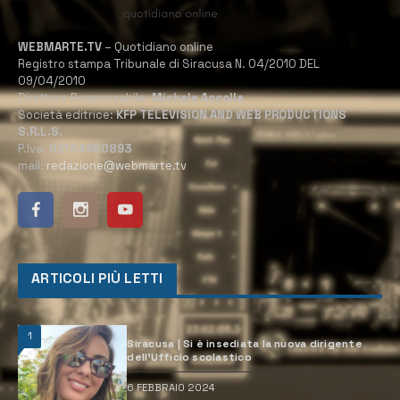
WEBMARTE.TV
– Quotidiano online
Registro stampa Tribunale di Siracusa N. 04/2010 DEL
09/04/2010
Direttore Responsabile:
Michele Accolla
Società editrice:
KFP TELEVISION AND WEB PRODUCTIONS
S.R.L.S.
P.Iva:
02184950893
mail:
redazione@webmarte.tv
ARTICOLI PIÙ LETTI
1
Siracusa | Si è insediata la nuova dirigente
dell’Ufficio scolastico
6 FEBBRAIO 2024