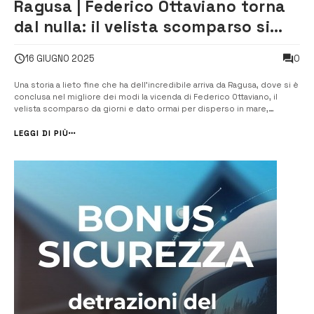
Ragusa | Federico Ottaviano torna
dal nulla: il velista scomparso si
salva a nuoto
0
16 GIUGNO 2025
Una storia a lieto fine che ha dell’incredibile arriva da Ragusa, dove si è
conclusa nel migliore dei modi la vicenda di Federico Ottaviano, il
velista scomparso da giorni e dato ormai per disperso in mare,
ritrovato vivo nella tarda mattinata di oggi, dopo essere riuscito a
raggiungere a nuoto la costa nei pressi di […]
LEGGI DI PIÙ