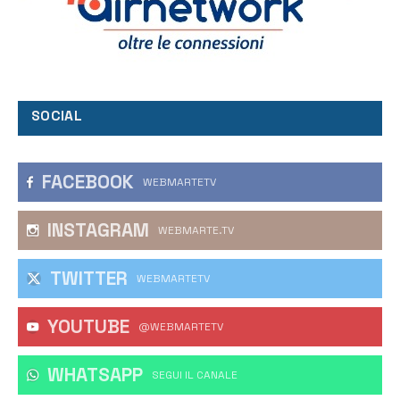
SOCIAL
FACEBOOK
WEBMARTETV
INSTAGRAM
WEBMARTE.TV
TWITTER
WEBMARTETV
YOUTUBE
@WEBMARTETV
WHATSAPP
‎SEGUI IL CANALE