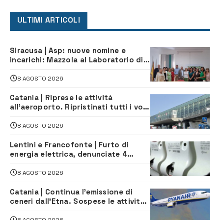
ULTIMI ARTICOLI
Siracusa | Asp: nuove nomine e
incarichi: Mazzola al Laboratorio di
Sanità pubblica, Matteliano al
Servizio Legale
8 AGOSTO 2026
Catania | Riprese le attività
all’aeroporto. Ripristinati tutti i voli
in arrivo e in partenza
8 AGOSTO 2026
Lentini e Francofonte | Furto di
energia elettrica, denunciate 4
persone
8 AGOSTO 2026
Catania | Continua l’emissione di
ceneri dall’Etna. Sospese le attività
all’aeroporto di Fontanarossa
8 AGOSTO 2026