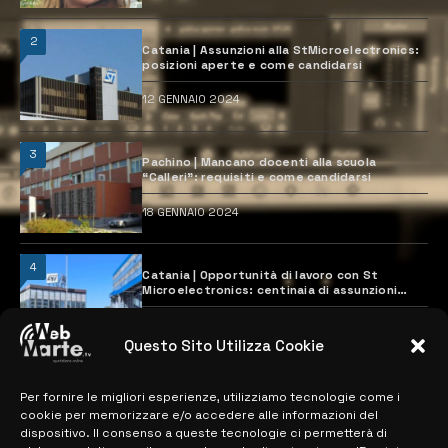
2
Catania | Assunzioni alla StMicroelectronics:
posizioni aperte e come candidarsi
12 GENNAIO 2024
3
Pachino | Mancano docenti alla scuola
“Calleri”: requisiti e come candidarsi
18 GENNAIO 2024
4
Catania | Opportunità di lavoro con St
Microelectronics: centinaia di assunzioni
previste
28 MARZO 2024
Questo Sito Utilizza Cookie
Per fornire le migliori esperienze, utilizziamo tecnologie come i
MAPPA DEL SITO
cookie per memorizzare e/o accedere alle informazioni del
dispositivo. Il consenso a queste tecnologie ci permetterà di