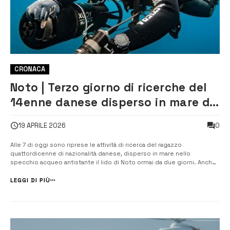
CRONACA
Noto | Terzo giorno di ricerche del
14enne danese disperso in mare da
venerdì
0
19 APRILE 2026
Alle 7 di oggi sono riprese le attività di ricerca del ragazzo
quattordicenne di nazionalità danese, disperso in mare nello
specchio acqueo antistante il lido di Noto ormai da due giorni. Anche
oggi il dispositivo messo in campo dall’ 11° Maritime rescue sub
center – MRSC- della Guardia costiera di Catania, quale coordinatore
LEGGI DI PIÙ
delle ricer...