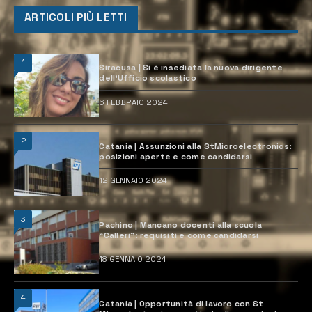
ARTICOLI PIÙ LETTI
1
Siracusa | Si è insediata la nuova dirigente
dell’Ufficio scolastico
6 FEBBRAIO 2024
2
Catania | Assunzioni alla StMicroelectronics:
posizioni aperte e come candidarsi
12 GENNAIO 2024
3
Pachino | Mancano docenti alla scuola
“Calleri”: requisiti e come candidarsi
18 GENNAIO 2024
4
Catania | Opportunità di lavoro con St