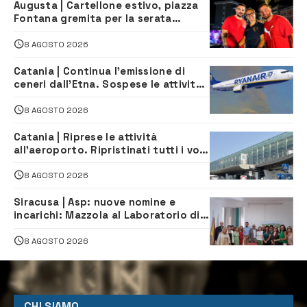
Augusta | Cartellone estivo, piazza
Fontana gremita per la serata
caraibica con Andrea Mojito
8 AGOSTO 2026
Catania | Continua l’emissione di
ceneri dall’Etna. Sospese le attività
all’aeroporto di Fontanarossa
8 AGOSTO 2026
Catania | Riprese le attività
all’aeroporto. Ripristinati tutti i voli
in arrivo e in partenza
8 AGOSTO 2026
Siracusa | Asp: nuove nomine e
incarichi: Mazzola al Laboratorio di
Sanità pubblica, Matteliano al
Servizio Legale
8 AGOSTO 2026
CHI SIAMO