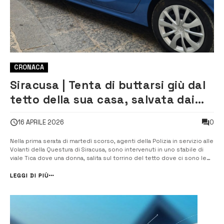
CRONACA
Siracusa | Tenta di buttarsi giù dal
tetto della sua casa, salvata dai
poliziotti
0
16 APRILE 2026
Nella prima serata di martedì scorso, agenti della Polizia in servizio alle
Volanti della Questura di Siracusa, sono intervenuti in uno stabile di
viale Tica dove una donna, salita sul torrino del tetto dove ci sono le
antenne televisive, minacciava di lanciarsi nel vuoto. Gli operatori,
notando che la donna era in palese stato di […]
LEGGI DI PIÙ