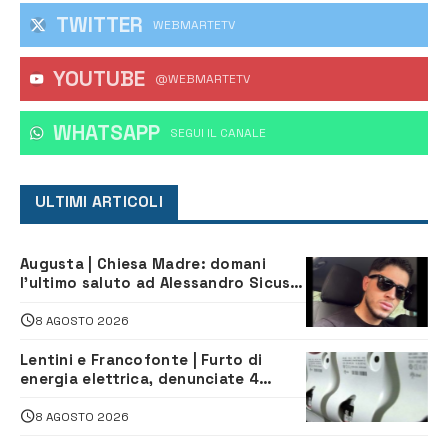
TWITTER
WEBMARTETV
YOUTUBE
@WEBMARTETV
WHATSAPP
‎SEGUI IL CANALE
ULTIMI ARTICOLI
Augusta | Chiesa Madre: domani
l’ultimo saluto ad Alessandro Sicuso,
morto in un incidente stradale
8 AGOSTO 2026
Lentini e Francofonte | Furto di
energia elettrica, denunciate 4
persone
8 AGOSTO 2026