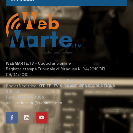
WEBMARTE.TV
– Quotidiano online
Registro stampa Tribunale di Siracusa N. 04/2010 DEL
09/04/2010
Direttore Responsabile:
Michele Accolla
Società editrice:
KFP TELEVISION AND WEB PRODUCTIONS
S.R.L.S.
P.Iva:
02184950893
mail:
redazione@webmarte.tv