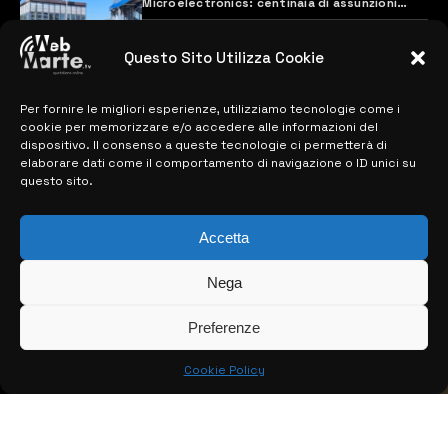
Microelectronics: centinaia di assunzioni
previste
28 MARZO 2024
Questo Sito Utilizza Cookie
Per fornire le migliori esperienze, utilizziamo tecnologie come i
MAPPA DEL SITO
cookie per memorizzare e/o accedere alle informazioni del
dispositivo. Il consenso a queste tecnologie ci permetterà di
> NOTIZIE
elaborare dati come il comportamento di navigazione o ID unici su
questo sito.
> EDIZIONI LOCALI
Accetta
> CONTATTI
> INFO
Nega
Preferenze
Cookie Policy