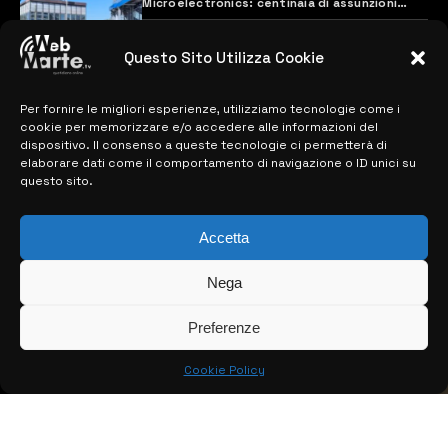
Microelectronics: centinaia di assunzioni
previste
28 MARZO 2024
Questo Sito Utilizza Cookie
Per fornire le migliori esperienze, utilizziamo tecnologie come i
MAPPA DEL SITO
cookie per memorizzare e/o accedere alle informazioni del
dispositivo. Il consenso a queste tecnologie ci permetterà di
> NOTIZIE
elaborare dati come il comportamento di navigazione o ID unici su
questo sito.
> EDIZIONI LOCALI
Accetta
> CONTATTI
> INFO
Nega
Preferenze
Cookie Policy