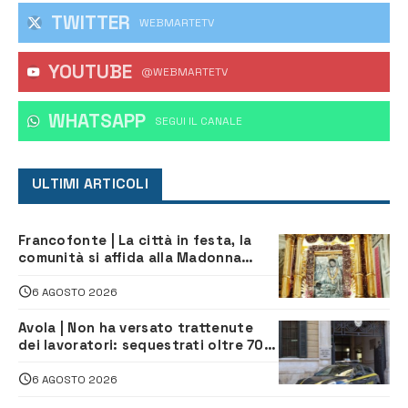
TWITTER
WEBMARTETV
YOUTUBE
@WEBMARTETV
WHATSAPP
‎SEGUI IL CANALE
ULTIMI ARTICOLI
Francofonte | La città in festa, la
comunità si affida alla Madonna
della Neve tra fede e tradizione
6 AGOSTO 2026
Avola | Non ha versato trattenute
dei lavoratori: sequestrati oltre 700
mila euro a imprenditore della
climatizzazione
6 AGOSTO 2026