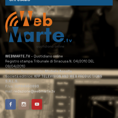
WEBMARTE.TV
– Quotidiano online
Registro stampa Tribunale di Siracusa N. 04/2010 DEL
09/04/2010
Direttore Responsabile:
Michele Accolla
Società editrice:
KFP TELEVISION AND WEB PRODUCTIONS
S.R.L.S.
P.Iva:
02184950893
mail:
redazione@webmarte.tv