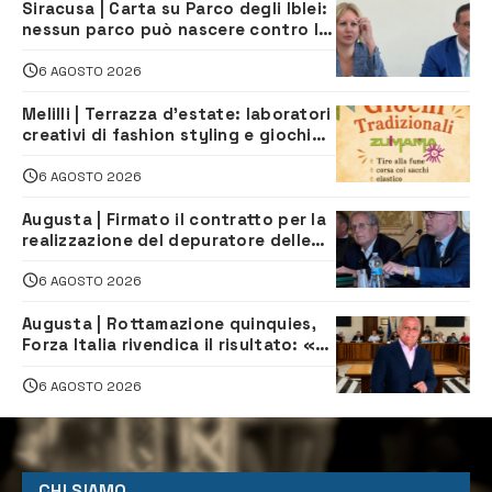
Siracusa | Carta su Parco degli Iblei:
nessun parco può nascere contro le
comunità e il territorio
6 AGOSTO 2026
Melilli | Terrazza d’estate: laboratori
creativi di fashion styling e giochi
tradizionali di Zuimama, ecco come
iscriversi
6 AGOSTO 2026
Augusta | Firmato il contratto per la
realizzazione del depuratore delle
acque reflue
6 AGOSTO 2026
Augusta | Rottamazione quinquies,
Forza Italia rivendica il risultato: «La
proposta è nostra»
6 AGOSTO 2026
CHI SIAMO