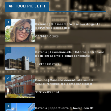
ARTICOLI PIÙ LETTI
1
Siracusa | Si è insediata la nuova dirigente
dell’Ufficio scolastico
6 FEBBRAIO 2024
2
Catania | Assunzioni alla StMicroelectronics:
posizioni aperte e come candidarsi
12 GENNAIO 2024
3
Pachino | Mancano docenti alla scuola
“Calleri”: requisiti e come candidarsi
18 GENNAIO 2024
4
Catania | Opportunità di lavoro con St