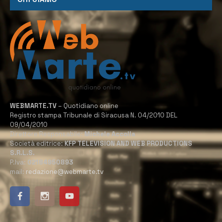
WEBMARTE.TV
– Quotidiano online
Registro stampa Tribunale di Siracusa N. 04/2010 DEL
09/04/2010
Direttore Responsabile:
Michele Accolla
Società editrice:
KFP TELEVISION AND WEB PRODUCTIONS
S.R.L.S.
P.Iva:
02184950893
mail:
redazione@webmarte.tv