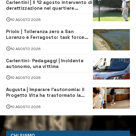
Carlentini | Il 12 agosto intervento di
derattizzazione nel quartiere
Santuzzi
10 AGOSTO 2026
Priolo | Tolleranza zero a San
Lorenzo e Ferragosto: task force
contro degrado e caos sul litorale,
navette gratuite
10 AGOSTO 2026
Carlentini- Pedagaggi | Incidente
autonomo, una vittima
10 AGOSTO 2026
Augusta | Imparare l’autonomia: il
Progetto Vita ha trasformato la
quotidianità in una palestra di
indipendenza
10 AGOSTO 2026
CHI SIAMO