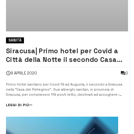
SANITÀ
Siracusa| Primo hotel per Covid a
Città della Notte il secondo Casa
del Pellegrino
0
9 APRILE 2020
Primo Hotel sanitario per Covid 19 ad Augusta, il secondo a Siracusa
nella “Casa del Pellegrino”. Due alberghi sanitari, in provincia di
Siracusa, per complessivi 119 posti letto, destinati ad accogliere i
positivi al Covid 19 già guariti e senza sintomi o dimessi dagli
ospedali, ma ancora con il rischio di essere contagiosi per le...
LEGGI DI PIÙ