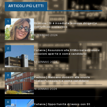
ARTICOLI PIÙ LETTI
1
Siracusa | Si è insediata la nuova dirigente
dell’Ufficio scolastico
6 FEBBRAIO 2024
2
Catania | Assunzioni alla StMicroelectronics:
posizioni aperte e come candidarsi
12 GENNAIO 2024
3
Pachino | Mancano docenti alla scuola
“Calleri”: requisiti e come candidarsi
18 GENNAIO 2024
4
Catania | Opportunità di lavoro con St