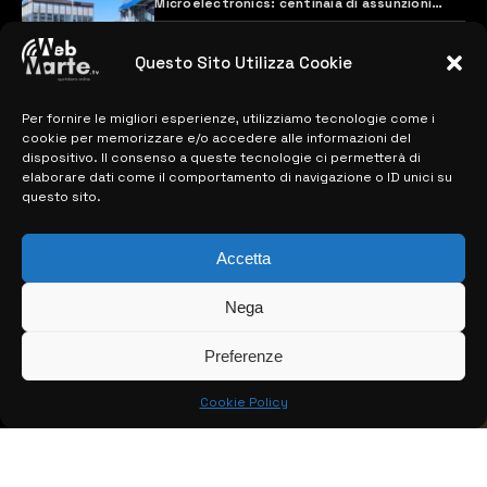
Microelectronics: centinaia di assunzioni
previste
28 MARZO 2024
Questo Sito Utilizza Cookie
Per fornire le migliori esperienze, utilizziamo tecnologie come i
MAPPA DEL SITO
cookie per memorizzare e/o accedere alle informazioni del
dispositivo. Il consenso a queste tecnologie ci permetterà di
> NOTIZIE
elaborare dati come il comportamento di navigazione o ID unici su
questo sito.
> EDIZIONI LOCALI
Accetta
> CONTATTI
> INFO
Nega
Preferenze
Cookie Policy