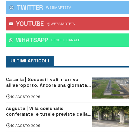
TWITTER
WEBMARTETV
YOUTUBE
@WEBMARTETV
WHATSAPP
‎SEGUI IL CANALE
ULTIMI ARTICOLI
Catania | Sospesi i voli in arrivo
all’aeroporto. Ancora una giornata
di disagi per i viaggiatori
10 AGOSTO 2026
Augusta | Villa comunale:
confermate le tutele previste dalla
Soprintendenza
10 AGOSTO 2026