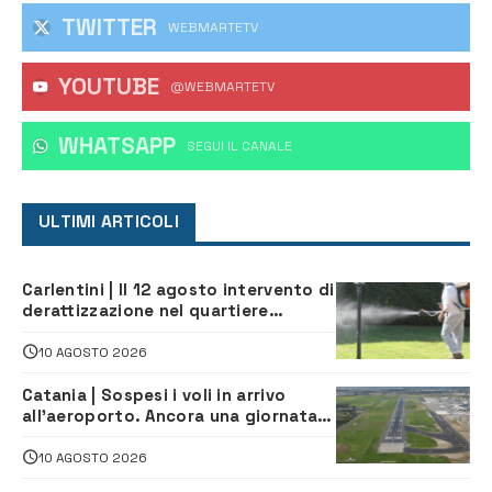
TWITTER
WEBMARTETV
YOUTUBE
@WEBMARTETV
WHATSAPP
‎SEGUI IL CANALE
ULTIMI ARTICOLI
Carlentini | Il 12 agosto intervento di
derattizzazione nel quartiere
Santuzzi
10 AGOSTO 2026
Catania | Sospesi i voli in arrivo
all’aeroporto. Ancora una giornata
di disagi per i viaggiatori
10 AGOSTO 2026