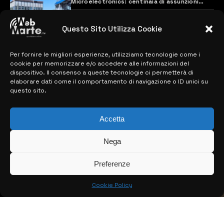
Microelectronics: centinaia di assunzioni
previste
28 MARZO 2024
Questo Sito Utilizza Cookie
Per fornire le migliori esperienze, utilizziamo tecnologie come i
MAPPA DEL SITO
cookie per memorizzare e/o accedere alle informazioni del
dispositivo. Il consenso a queste tecnologie ci permetterà di
> NOTIZIE
elaborare dati come il comportamento di navigazione o ID unici su
questo sito.
> EDIZIONI LOCALI
Accetta
> CONTATTI
> INFO
Nega
Preferenze
Cookie Policy