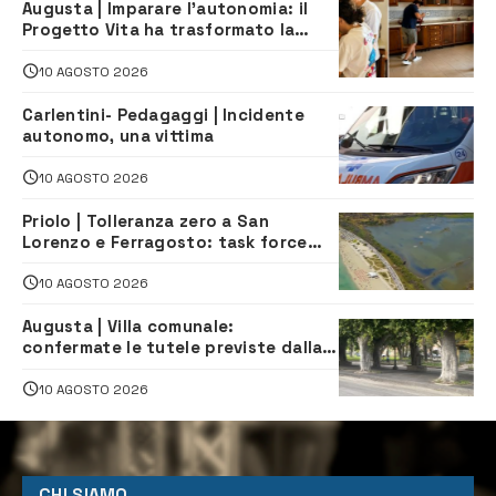
Augusta | Imparare l’autonomia: il
Progetto Vita ha trasformato la
quotidianità in una palestra di
indipendenza
10 AGOSTO 2026
Carlentini- Pedagaggi | Incidente
autonomo, una vittima
10 AGOSTO 2026
Priolo | Tolleranza zero a San
Lorenzo e Ferragosto: task force
contro degrado e caos sul litorale,
navette gratuite
10 AGOSTO 2026
Augusta | Villa comunale:
confermate le tutele previste dalla
Soprintendenza
10 AGOSTO 2026
CHI SIAMO