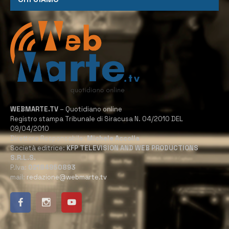
WEBMARTE.TV
– Quotidiano online
Registro stampa Tribunale di Siracusa N. 04/2010 DEL
09/04/2010
Direttore Responsabile:
Michele Accolla
Società editrice:
KFP TELEVISION AND WEB PRODUCTIONS
S.R.L.S.
P.Iva:
02184950893
mail:
redazione@webmarte.tv