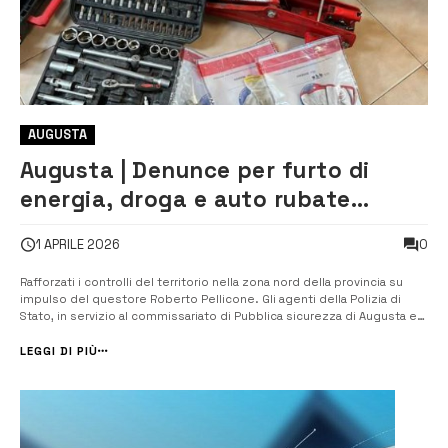
AUGUSTA
Augusta | Denunce per furto di
energia, droga e auto rubate
recuperate
0
1 APRILE 2026
Rafforzati i controlli del territorio nella zona nord della provincia su
impulso del questore Roberto Pellicone. Gli agenti della Polizia di
Stato, in servizio al commissariato di Pubblica sicurezza di Augusta e
al Reparto Prevenzione crimine di Catania, coordinati dal dirigente
Antonio Migliorisi, hanno effettuato nei giorni 30 e 31 marzo una...
LEGGI DI PIÙ