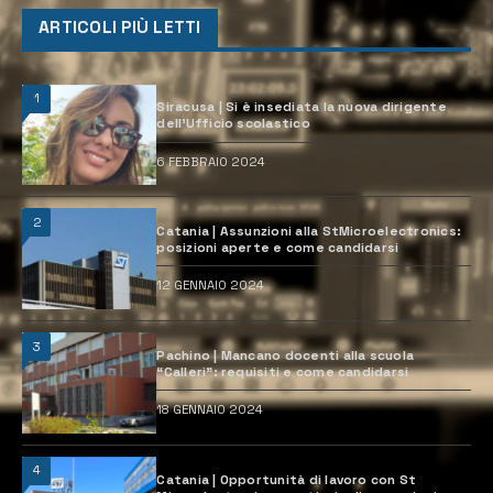
ARTICOLI PIÙ LETTI
1
Siracusa | Si è insediata la nuova dirigente
dell’Ufficio scolastico
6 FEBBRAIO 2024
2
Catania | Assunzioni alla StMicroelectronics:
posizioni aperte e come candidarsi
12 GENNAIO 2024
3
Pachino | Mancano docenti alla scuola
“Calleri”: requisiti e come candidarsi
18 GENNAIO 2024
4
Catania | Opportunità di lavoro con St