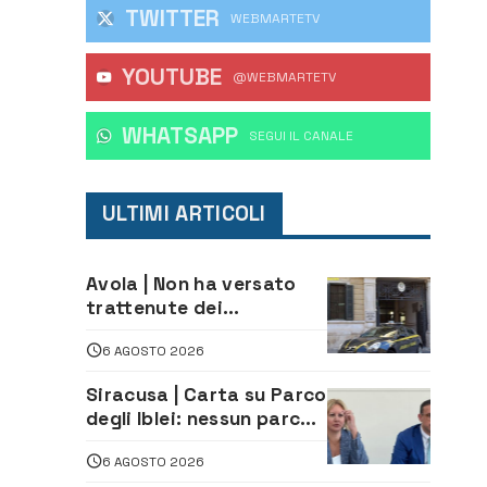
TWITTER
WEBMARTETV
YOUTUBE
@WEBMARTETV
WHATSAPP
‎SEGUI IL CANALE
ULTIMI ARTICOLI
Avola | Non ha versato
trattenute dei
lavoratori: sequestrati
6 AGOSTO 2026
oltre 700 mila euro a
imprenditore della
Siracusa | Carta su Parco
climatizzazione
degli Iblei: nessun parco
può nascere contro le
6 AGOSTO 2026
comunità e il territorio