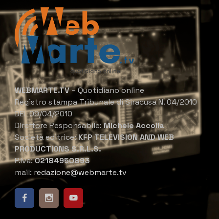
WEBMARTE.TV
– Quotidiano online
Registro stampa Tribunale di Siracusa N. 04/2010
DEL 09/04/2010
Direttore Responsabile:
Michele Accolla
Società editrice:
KFP TELEVISION AND WEB
PRODUCTIONS S.R.L.S.
P.Iva:
02184950893
mail:
redazione@webmarte.tv