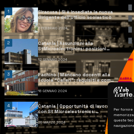
1
Siracusa | Si è insediata la nuova
dirigente dell’Ufficio scolastico
6 FEBBRAIO 2024
2
Catania | Assunzioni alla
StMicroelectronics: posizioni
aperte e come candidarsi
12 GENNAIO 2024
3
Pachino | Mancano docenti alla
scuola “Calleri”: requisiti e come
candidarsi
18 GENNAIO 2024
4
Catania | Opportunità di lavoro
Per fornire
con St Microelectronics:
memorizzare
centinaia di assunzioni previste
queste tec
28 MARZO 2024
navigazione