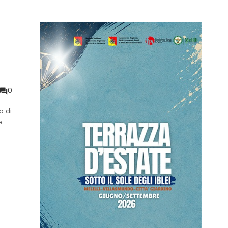
0
o di
a