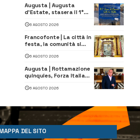
Augusta | Augusta
d’Estate, stasera il 1°
Torneo di Burraco sotto
6 AGOSTO 2026
le Stelle: piazza
D’Astorga già sold out
Francofonte | La città in
festa, la comunità si
affida alla Madonna
6 AGOSTO 2026
della Neve tra fede e
tradizione
Augusta | Rottamazione
quinquies, Forza Italia
rivendica il risultato:
6 AGOSTO 2026
«La proposta è nostra»
MAPPA DEL SITO