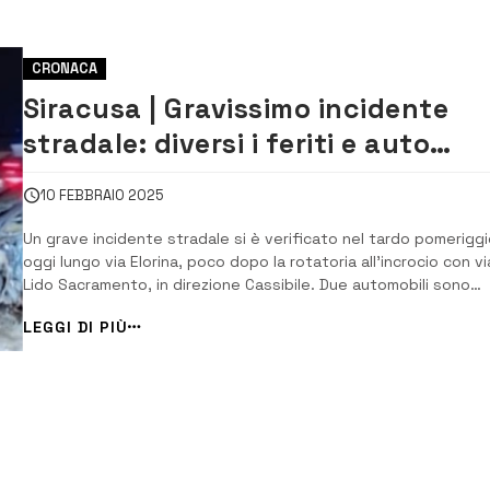
CRONACA
Siracusa | Gravissimo incidente
stradale: diversi i feriti e auto
completamente distrutte
10 FEBBRAIO 2025
Un grave incidente stradale si è verificato nel tardo pomeriggi
oggi lungo via Elorina, poco dopo la rotatoria all’incrocio con vi
Lido Sacramento, in direzione Cassibile. Due automobili sono
state coinvolte nel sinistro che ha richiesto l’immediato
LEGGI DI PIÙ
intervento delle forze dell’ordine e dei servizi di emergenza.
Secondo l...