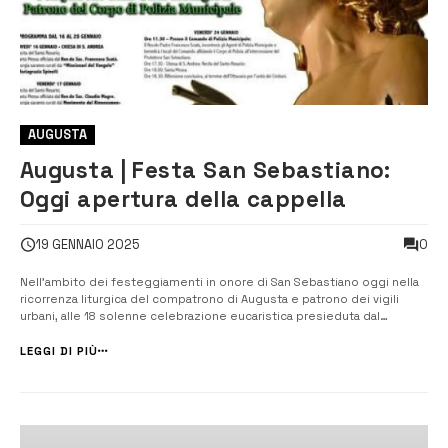
AUGUSTA
Augusta | Festa San Sebastiano:
Oggi apertura della cappella
0
19 GENNAIO 2025
Nell’ambito dei festeggiamenti in onore di San Sebastiano oggi nella
ricorrenza liturgica del compatrono di Augusta e patrono dei vigili
urbani, alle 18 solenne celebrazione eucaristica presieduta dal
sacerdote Francesco Scatà. Al temine della messa il sindaco
Giuseppe Di Mare alla presenza di autorità civili e militari e del corpo
LEGGI DI PIÙ
della Poliz...