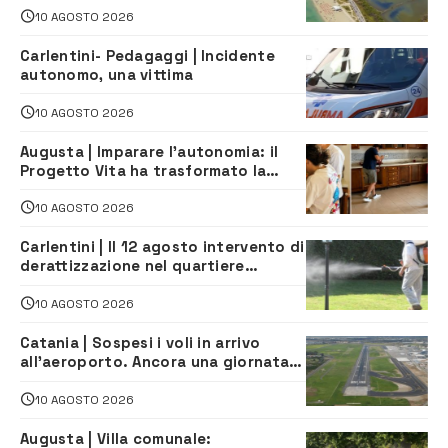
navette gratuite
10 AGOSTO 2026
Carlentini- Pedagaggi | Incidente
autonomo, una vittima
10 AGOSTO 2026
Augusta | Imparare l’autonomia: il
Progetto Vita ha trasformato la
quotidianità in una palestra di
indipendenza
10 AGOSTO 2026
Carlentini | Il 12 agosto intervento di
derattizzazione nel quartiere
Santuzzi
10 AGOSTO 2026
Catania | Sospesi i voli in arrivo
all’aeroporto. Ancora una giornata
di disagi per i viaggiatori
10 AGOSTO 2026
Augusta | Villa comunale: