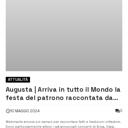
ATTUALITÀ
Augusta | Arriva in tutto il Mondo la
festa del patrono raccontata da
WebMarte – Sabato mattina
0
10 MAGGIO 2024
conferenza stampa a Palazzo di
Città
Webmarte ancora sul campo per raccontare fatti e tradizioni cittadine.
Sono particolarmente attesi i già annunciati concerti di Arisa, Clara,