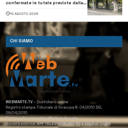
confermate le tutele previste dalla
Soprintendenza
10 AGOSTO 2026
CHI SIAMO
WEBMARTE.TV
– Quotidiano online
Registro stampa Tribunale di Siracusa N. 04/2010 DEL
09/04/2010
Direttore Responsabile:
Michele Accolla
Società editrice:
KFP TELEVISION AND WEB PRODUCTIONS