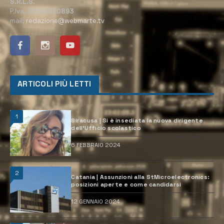
S.R.L.S.
P.Iva:
02184950893
mail:
redazione@webmarte.tv
ARTICOLI PIÙ LETTI
1
Siracusa | Si è insediata la nuova dirigente
dell’Ufficio scolastico
6 FEBBRAIO 2024
2
Catania | Assunzioni alla StMicroelectronics:
posizioni aperte e come candidarsi
12 GENNAIO 2024