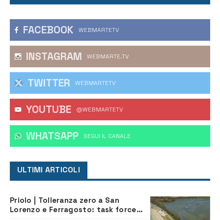
FACEBOOK
WEBMARTETV
INSTAGRAM
WEBMARTE.TV
TWITTER
WEBMARTETV
YOUTUBE
@WEBMARTETV
WHATSAPP
‎SEGUI IL CANALE
ULTIMI ARTICOLI
Priolo | Tolleranza zero a San
Lorenzo e Ferragosto: task force
contro degrado e caos sul litorale,