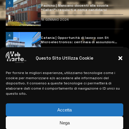
3
Pachino | Mancano docenti alla scuola
“Calleri”: requisiti e come candidarsi
18 GENNAIO 2024
4
Catania | Opportunità di lavoro con St
Microelectronics: centinaia di assunzioni
previste
28 MARZO 2024
Questo Sito Utilizza Cookie
Per fornire le migliori esperienze, utilizziamo tecnologie come i
MAPPA DEL SITO
cookie per memorizzare e/o accedere alle informazioni del
dispositivo. Il consenso a queste tecnologie ci permetterà di
> NOTIZIE
elaborare dati come il comportamento di navigazione o ID unici su
questo sito.
> EDIZIONI LOCALI
> CONTATTI
Accetta
> INFO
Nega