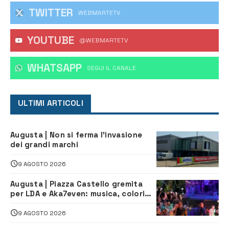
TWITTER
WEBMARTETV
YOUTUBE
@WEBMARTETV
WHATSAPP
‎SEGUI IL CANALE
ULTIMI ARTICOLI
Augusta | Non si ferma l’invasione
dei grandi marchi
9 AGOSTO 2026
Augusta | Piazza Castello gremita
per LDA e Aka7even: musica, colori
ed emozioni per “Augusta d’Estate”
9 AGOSTO 2026