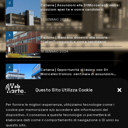
2
Catania | Assunzioni alla StMicroelectronics:
posizioni aperte e come candidarsi
12 GENNAIO 2024
3
Pachino | Mancano docenti alla scuola
“Calleri”: requisiti e come candidarsi
18 GENNAIO 2024
4
Catania | Opportunità di lavoro con St
Microelectronics: centinaia di assunzioni
previste
28 MARZO 2024
Questo Sito Utilizza Cookie
Per fornire le migliori esperienze, utilizziamo tecnologie come i
MAPPA DEL SITO
cookie per memorizzare e/o accedere alle informazioni del
dispositivo. Il consenso a queste tecnologie ci permetterà di
> NOTIZIE
elaborare dati come il comportamento di navigazione o ID unici su
questo sito.