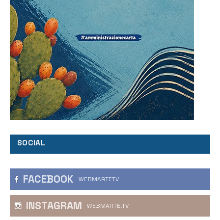
SOCIAL
FACEBOOK
WEBMARTETV
INSTAGRAM
WEBMARTE.TV