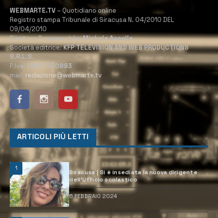
WEBMARTE.TV
– Quotidiano online
Registro stampa Tribunale di Siracusa N. 04/2010 DEL
09/04/2010
Direttore Responsabile:
Michele Accolla
Società editrice:
KFP TELEVISION AND WEB PRODUCTIONS
S.R.L.S.
P.Iva:
02184950893
mail:
redazione@webmarte.tv
ARTICOLI PIÙ LETTI
1
Siracusa | Si è insediata la nuova dirigente
dell’Ufficio scolastico
6 FEBBRAIO 2024