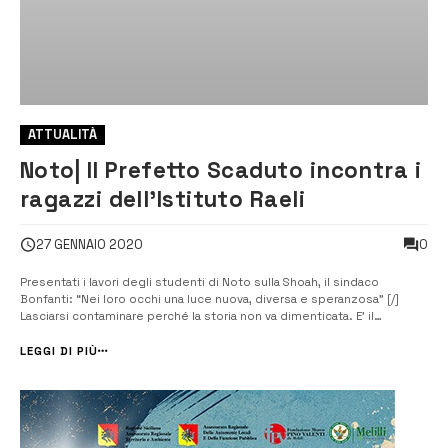
ATTUALITÀ
Noto| Il Prefetto Scaduto incontra i
ragazzi dell’Istituto Raeli
0
27 GENNAIO 2020
Presentati i lavori degli studenti di Noto sulla Shoah, il sindaco
Bonfanti: “Nei loro occhi una luce nuova, diversa e speranzosa” [/]
Lasciarsi contaminare perché la storia non va dimenticata. E’ il
messaggio lanciato dal Prefetto Giusi Scaduto questa mattina ai
ragazzi dell’istituto superiore Matteo Raeli durante la conferenza
LEGGI DI PIÙ
organizzata da...