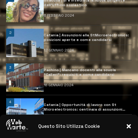
Siracusa | Si è insediata la nuova dirigente
dell’Ufficio scolastico
6 FEBBRAIO 2024
2
Catania | Assunzioni alla StMicroelectronics:
posizioni aperte e come candidarsi
12 GENNAIO 2024
3
Pachino | Mancano docenti alla scuola
“Calleri”: requisiti e come candidarsi
18 GENNAIO 2024
4
Catania | Opportunità di lavoro con St
Microelectronics: centinaia di assunzioni
previste
28 MARZO 2024
Questo Sito Utilizza Cookie