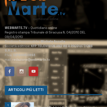
WEBMARTE.TV
– Quotidiano online
Registro stampa Tribunale di Siracusa N. 04/2010 DEL
09/04/2010
Direttore Responsabile:
Michele Accolla
Società editrice:
KFP TELEVISION AND WEB PRODUCTIONS
S.R.L.S.
P.Iva:
02184950893
mail:
redazione@webmarte.tv
ARTICOLI PIÙ LETTI
1