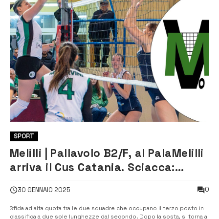
SPORT
Melilli | Pallavolo B2/F, al PalaMelilli
arriva il Cus Catania. Sciacca:
“Conosciamo la loro forza”
0
30 GENNAIO 2025
Sfida ad alta quota tra le due squadre che occupano il terzo posto in
classifica a due sole lunghezze dal secondo. Dopo la sosta, si torna a