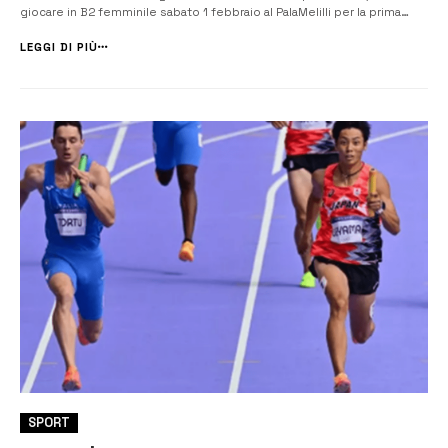
giocare in B2 femminile sabato 1 febbraio al PalaMelilli per la prima
giornata del girone di ritorno, con il Melilli Volley ospita il Cus Catania.
All’andata, il Melilli […]
LEGGI DI PIÙ
SPORT