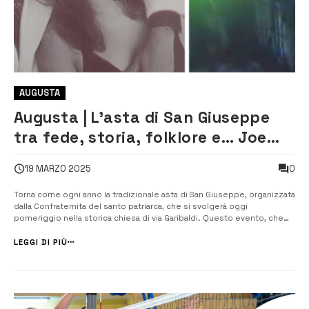
AUGUSTA
Augusta | L’asta di San Giuseppe
tra fede, storia, folklore e… Joe
Conforte [VIDEO]
0
19 MARZO 2025
Torna come ogni anno la tradizionale asta di San Giuseppe, organizzata
dalla Confraternita del santo patriarca, che si svolgerà oggi
pomeriggio nella storica chiesa di via Garibaldi. Questo evento, che
segna un’importante tradizione locale, vedrà la vendita all’asta di doni
offerti dai devoti e, in particolare, da pasticcerie e pan...
LEGGI DI PIÙ