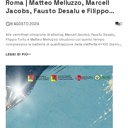
Roma | Matteo Melluzzo, Marcell
Jacobs, Fausto Desalu e Filippo
Tortu volano in finale nella
0
8 AGOSTO 2024
staffetta 4×100
Alle semifinali olimpiche di atletica, Marcell Jacobs, Fausto Desalu,
Filippo Tortu e Matteo Melluzzo chiudono col quinto tempo
complessivo le batterie di qualificazione della staffetta 4×100 dietro a
Stati Uniti, Sudafrica, Gran Bretagna e Giappone, e si qualificano per la
finale di domani sera (9 agosto) alle 19,45. Una finale conquista...
LEGGI DI PIÙ