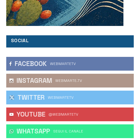
SOCIAL
FACEBOOK
WEBMARTETV
INSTAGRAM
WEBMARTE.TV
TWITTER
WEBMARTETV
YOUTUBE
@WEBMARTETV
WHATSAPP
‎SEGUI IL CANALE