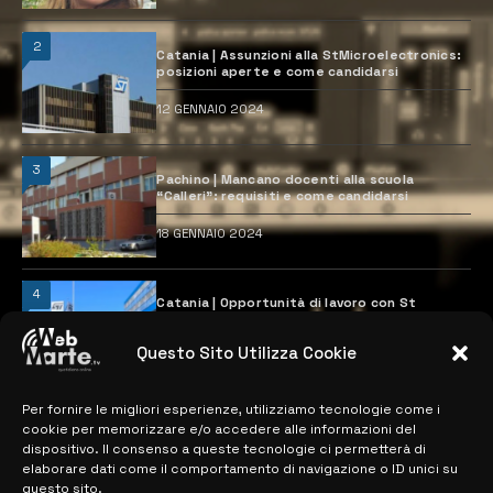
2
Catania | Assunzioni alla StMicroelectronics:
posizioni aperte e come candidarsi
12 GENNAIO 2024
3
Pachino | Mancano docenti alla scuola
“Calleri”: requisiti e come candidarsi
18 GENNAIO 2024
4
Catania | Opportunità di lavoro con St
Microelectronics: centinaia di assunzioni
previste
Questo Sito Utilizza Cookie
28 MARZO 2024
Per fornire le migliori esperienze, utilizziamo tecnologie come i
cookie per memorizzare e/o accedere alle informazioni del
MAPPA DEL SITO
dispositivo. Il consenso a queste tecnologie ci permetterà di
elaborare dati come il comportamento di navigazione o ID unici su
questo sito.