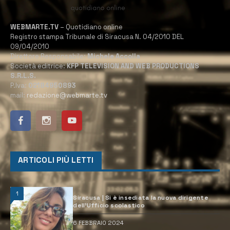
WEBMARTE.TV
– Quotidiano online
Registro stampa Tribunale di Siracusa N. 04/2010 DEL
09/04/2010
Direttore Responsabile:
Michele Accolla
Società editrice:
KFP TELEVISION AND WEB PRODUCTIONS
S.R.L.S.
P.Iva:
02184950893
mail:
redazione@webmarte.tv
ARTICOLI PIÙ LETTI
1
Siracusa | Si è insediata la nuova dirigente
dell’Ufficio scolastico
6 FEBBRAIO 2024