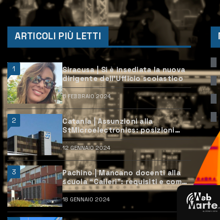
ARTICOLI PIÙ LETTI
1
Siracusa | Si è insediata la nuova
dirigente dell’Ufficio scolastico
6 FEBBRAIO 2024
2
Catania | Assunzioni alla
StMicroelectronics: posizioni
aperte e come candidarsi
12 GENNAIO 2024
3
Pachino | Mancano docenti alla
scuola “Calleri”: requisiti e come
candidarsi
18 GENNAIO 2024