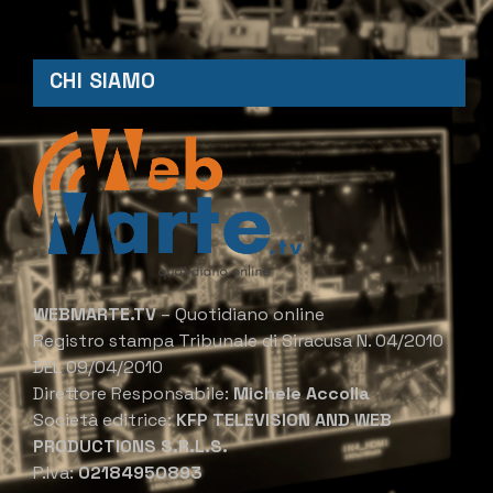
CHI SIAMO
WEBMARTE.TV
– Quotidiano online
Registro stampa Tribunale di Siracusa N. 04/2010
DEL 09/04/2010
Direttore Responsabile:
Michele Accolla
Società editrice:
KFP TELEVISION AND WEB
PRODUCTIONS S.R.L.S.
P.Iva:
02184950893