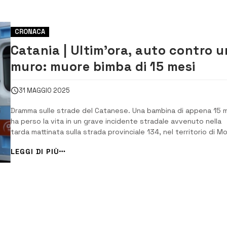
CRONACA
Catania | Ultim’ora, auto contro u
muro: muore bimba di 15 mesi
31 MAGGIO 2025
Dramma sulle strade del Catanese. Una bambina di appena 15 
ha perso la vita in un grave incidente stradale avvenuto nella
tarda mattinata sulla strada provinciale 134, nel territorio di M
Sant’Anastasia. Subito soccorsa, la bambina è stata trasporta
LEGGI DI PIÙ
d’urgenza all’ospedale Garibaldi Nesima di Catania, dove i medic
hanno tentato in t...