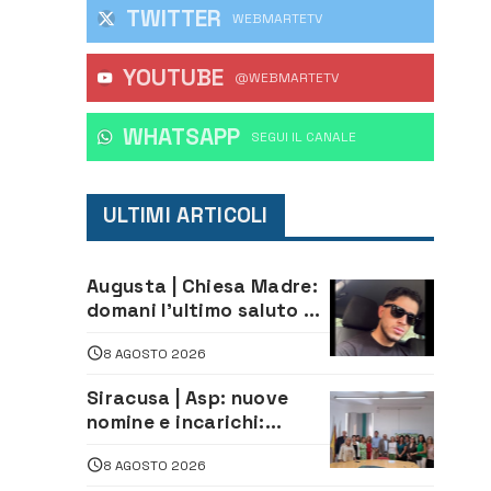
TWITTER
WEBMARTETV
YOUTUBE
@WEBMARTETV
WHATSAPP
‎SEGUI IL CANALE
ULTIMI ARTICOLI
Augusta | Chiesa Madre:
domani l’ultimo saluto ad
Alessandro Sicuso,
8 AGOSTO 2026
morto in un incidente
stradale
Siracusa | Asp: nuove
nomine e incarichi:
Mazzola al Laboratorio
8 AGOSTO 2026
di Sanità pubblica,