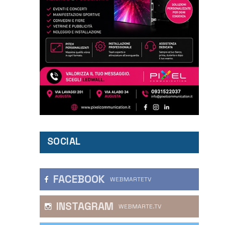
SOCIAL
FACEBOOK
WEBMARTETV
INSTAGRAM
WEBMARTE.TV