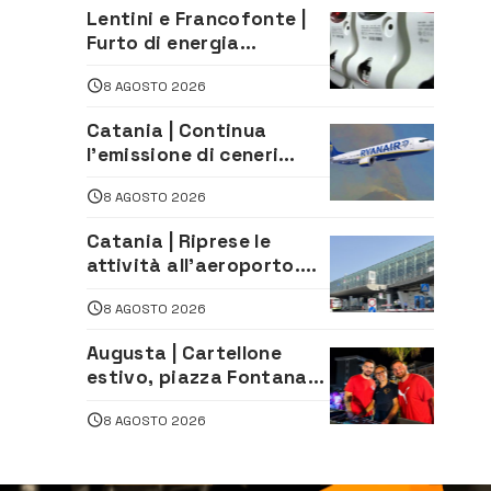
Matteliano al Servizio
Lentini e Francofonte |
Legale
Furto di energia
elettrica, denunciate 4
8 AGOSTO 2026
persone
Catania | Continua
l’emissione di ceneri
dall’Etna. Sospese le
8 AGOSTO 2026
attività all’aeroporto di
Fontanarossa
Catania | Riprese le
attività all’aeroporto.
Ripristinati tutti i voli in
8 AGOSTO 2026
arrivo e in partenza
Augusta | Cartellone
estivo, piazza Fontana
gremita per la serata
8 AGOSTO 2026
caraibica con Andrea
Mojito