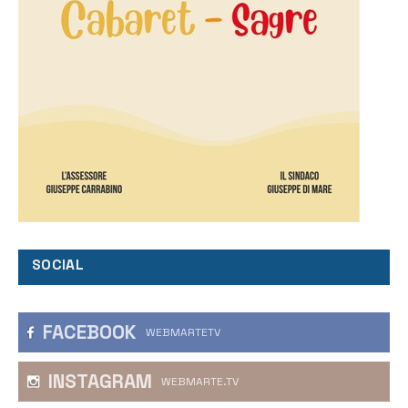
SOCIAL
FACEBOOK
WEBMARTETV
INSTAGRAM
WEBMARTE.TV