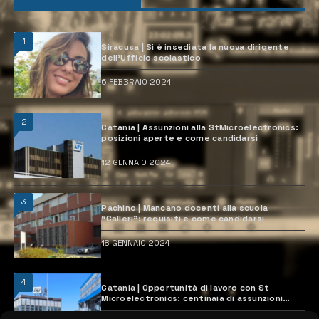
1
Siracusa | Si è insediata la nuova dirigente
dell’Ufficio scolastico
6 FEBBRAIO 2024
2
Catania | Assunzioni alla StMicroelectronics:
posizioni aperte e come candidarsi
12 GENNAIO 2024
3
Pachino | Mancano docenti alla scuola
“Calleri”: requisiti e come candidarsi
18 GENNAIO 2024
4
Catania | Opportunità di lavoro con St
Microelectronics: centinaia di assunzioni
previste