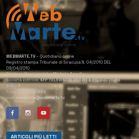
WEBMARTE.TV
– Quotidiano online
Registro stampa Tribunale di Siracusa N. 04/2010 DEL
09/04/2010
Direttore Responsabile:
Michele Accolla
Società editrice:
KFP TELEVISION AND WEB PRODUCTIONS
S.R.L.S.
P.Iva:
02184950893
mail:
redazione@webmarte.tv
ARTICOLI PIÙ LETTI