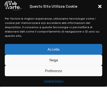
28 MARZO 2024
Questo Sito Utilizza Cookie
Per fornire le migliori esperienze, utilizziamo tecnologie come i
MAPPA DEL SITO
cookie per memorizzare e/o accedere alle informazioni del
dispositivo. Il consenso a queste tecnologie ci permetterà di
> NOTIZIE
elaborare dati come il comportamento di navigazione o ID unici su
questo sito.
> EDIZIONI LOCALI
> CONTATTI
Accetta
> INFO
Nega
Preferenze
Cookie Policy
© COPYRIGHT 2026:
KFP TELEVISION AND WEB PRODUCTIONS
S.R.L.S.
– P.IVA: 02184950893 – TUTTI I DIRITTI RISERVATI –