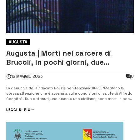
AUGUSTA
Augusta | Morti nel carcere di
Brucoli, in pochi giorni, due
detenuti per lo sciopero della fame
0
12 MAGGIO 2023
La denuncia del sindacato Polizia penitenziaria SIPPE. “Meritano la
stessa attenzione che è avvenuta sulle condizioni di salute di Alfredo
Cospito”. Due detenuti, uno russo e uno siciliano, sono morti in pochi
giorni nel carcere di Augusta facendo lo sciopero della fame. La
notizia è stata resa pubblica dal sindacato Polizia penitenziaria SIPP...
LEGGI DI PIÙ