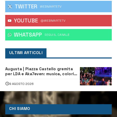
TWITTER
WEBMARTETV
YOUTUBE
@WEBMARTETV
WHATSAPP
‎SEGUI IL CANALE
ULTIMI ARTICOLI
Augusta | Piazza Castello gremita
per LDA e Aka7even: musica, colori
ed emozioni per “Augusta d’Estate”
9 AGOSTO 2026
CHI SIAMO