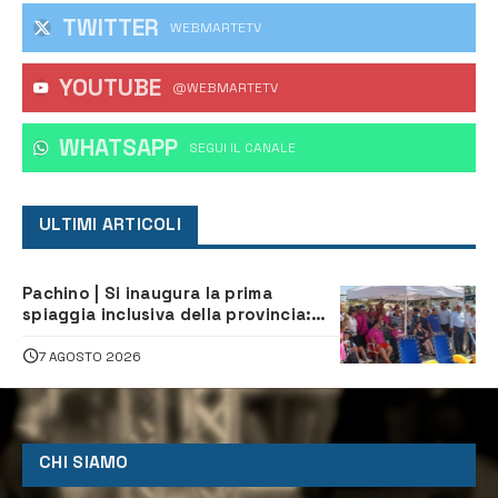
TWITTER
WEBMARTETV
YOUTUBE
@WEBMARTETV
WHATSAPP
‎SEGUI IL CANALE
ULTIMI ARTICOLI
Pachino | Si inaugura la prima
spiaggia inclusiva della provincia:
assistenza e prevenzione aperte a
tutti
7 AGOSTO 2026
CHI SIAMO