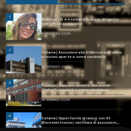
1
Siracusa | Si è insediata la nuova dirigente
dell’Ufficio scolastico
6 FEBBRAIO 2024
2
Catania | Assunzioni alla StMicroelectronics:
posizioni aperte e come candidarsi
12 GENNAIO 2024
3
Pachino | Mancano docenti alla scuola
“Calleri”: requisiti e come candidarsi
18 GENNAIO 2024
4
Catania | Opportunità di lavoro con St
Microelectronics: centinaia di assunzioni
previste