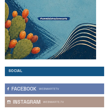
SOCIAL
FACEBOOK
WEBMARTETV
INSTAGRAM
WEBMARTE.TV