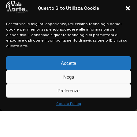
28 MARZO 2024
Questo Sito Utilizza Cookie
Per fornire le migliori esperienze, utilizziamo tecnologie come i
MAPPA DEL SITO
cookie per memorizzare e/o accedere alle informazioni del
dispositivo. Il consenso a queste tecnologie ci permetterà di
> NOTIZIE
elaborare dati come il comportamento di navigazione o ID unici su
questo sito.
> EDIZIONI LOCALI
> CONTATTI
Accetta
> INFO
Nega
Preferenze
Cookie Policy
© COPYRIGHT 2026:
KFP TELEVISION AND WEB PRODUCTIONS
S.R.L.S.
– P.IVA: 02184950893 – TUTTI I DIRITTI RISERVATI –