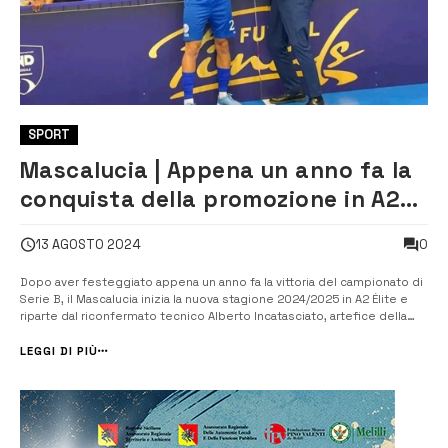
SPORT
Mascalucia | Appena un anno fa la
conquista della promozione in A2
Èlite
0
13 AGOSTO 2024
Dopo aver festeggiato appena un anno fa la vittoria del campionato di
Serie B, il Mascalucia inizia la nuova stagione 2024/2025 in A2 Élite e
riparte dal riconfermato tecnico Alberto Incatasciato, artefice della
scalata che in soli due anni ha condotto il Mascalucia ad un passo dalla
massima serie. Il Mascalucia C5 riparte da […]...
LEGGI DI PIÙ