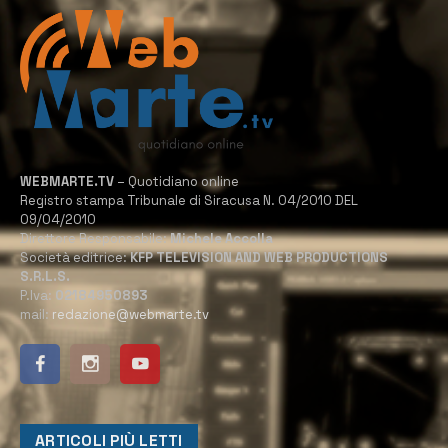
WEBMARTE.TV
– Quotidiano online
Registro stampa Tribunale di Siracusa N. 04/2010 DEL
09/04/2010
Direttore Responsabile:
Michele Accolla
Società editrice:
KFP TELEVISION AND WEB PRODUCTIONS
S.R.L.S.
P.Iva:
02184950893
mail:
redazione@webmarte.tv
ARTICOLI PIÙ LETTI