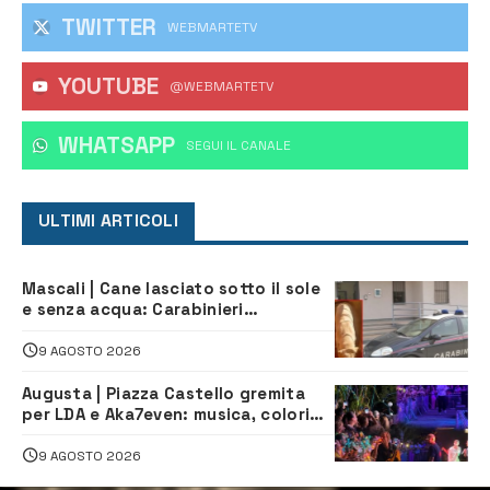
TWITTER
WEBMARTETV
YOUTUBE
@WEBMARTETV
WHATSAPP
‎SEGUI IL CANALE
ULTIMI ARTICOLI
Mascali | Cane lasciato sotto il sole
e senza acqua: Carabinieri
denunciano proprietario
9 AGOSTO 2026
Augusta | Piazza Castello gremita
per LDA e Aka7even: musica, colori
ed emozioni per “Augusta d’Estate”
9 AGOSTO 2026