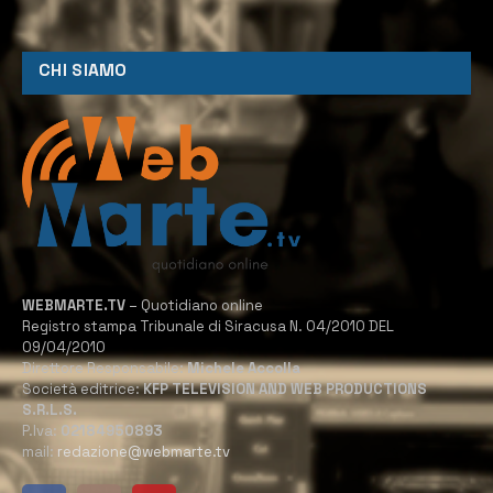
CHI SIAMO
WEBMARTE.TV
– Quotidiano online
Registro stampa Tribunale di Siracusa N. 04/2010 DEL
09/04/2010
Direttore Responsabile:
Michele Accolla
Società editrice:
KFP TELEVISION AND WEB PRODUCTIONS
S.R.L.S.
P.Iva:
02184950893
mail:
redazione@webmarte.tv