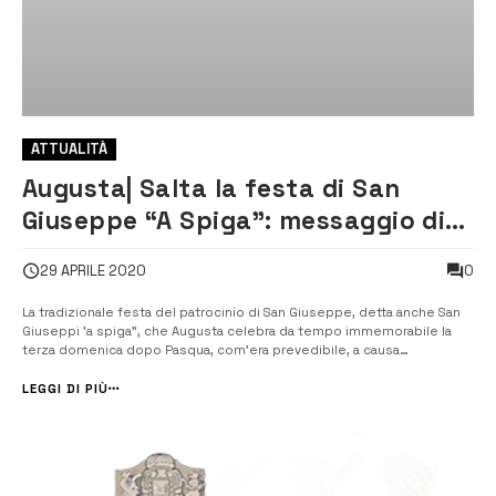
ATTUALITÀ
Augusta| Salta la festa di San
Giuseppe “A Spiga”: messaggio di
Concetto Lombardo
0
29 APRILE 2020
La tradizionale festa del patrocinio di San Giuseppe, detta anche San
Giuseppi ’a spiga”, che Augusta celebra da tempo immemorabile la
terza domenica dopo Pasqua, com’era prevedibile, a causa
dell’emergenza sanitaria in corso non si svolgerà. Il governatore della
confraternita di San Giuseppe, Concetto Lombardo invita i fedeli a v...
LEGGI DI PIÙ