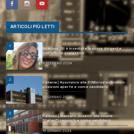
ARTICOLI PIÙ LETTI
1
Siracusa | Si è insediata la nuova dirigente
dell’Ufficio scolastico
6 FEBBRAIO 2024
2
Catania | Assunzioni alla StMicroelectronics:
posizioni aperte e come candidarsi
12 GENNAIO 2024
3
Pachino | Mancano docenti alla scuola
“Calleri”: requisiti e come candidarsi
18 GENNAIO 2024