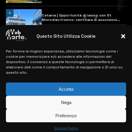
4
Catania | Opportunità di lavoro con St
Microelectronics: centinaia di assunzioni
previste
28 MARZO 2024
Questo Sito Utilizza Cookie
Per fornire le migliori esperienze, utilizziamo tecnologie come i
MAPPA DEL SITO
cookie per memorizzare e/o accedere alle informazioni del
dispositivo. Il consenso a queste tecnologie ci permetterà di
> NOTIZIE
elaborare dati come il comportamento di navigazione o ID unici su
questo sito.
> EDIZIONI LOCALI
> CONTATTI
Accetta
> INFO
Nega
Preferenze
Cookie Policy