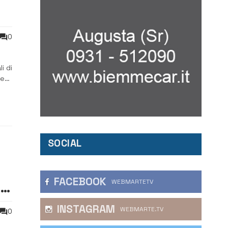
0
i di
le
SOCIAL
FACEBOOK
WEBMARTETV
y
INSTAGRAM
WEBMARTE.TV
0