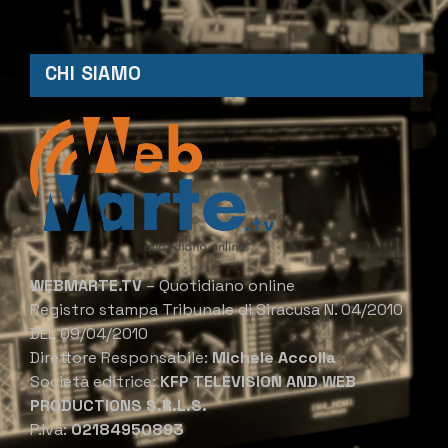
CHI SIAMO
WEBMARTE.TV
– Quotidiano online
Registro stampa Tribunale di Siracusa N. 04/2010
DEL 09/04/2010
Direttore Responsabile:
Michele Accolla
Società editrice:
KFP TELEVISION AND WEB
PRODUCTIONS S.R.L.S.
P.Iva:
02184950893