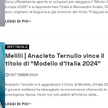
Sono ufficialmente aperte le votazioni per eleggere il “Mister 
Europe 2025” e a rappresentare l’Italia è Alessandro Scalisi, 3
anni, originario di Augusta e già vincitore del titolo “Il Gay più b
d’Italia 2023”. Ora è il momento di sostenere il suo percorso
LEGGI DI PIÙ
internazionale con un semplice gesto: votare online. Per
esprimere la propria ...
SPETTACOLO
Melilli | Anacleto Ternullo vince il
titolo di “Modello d’Italia 2024”
1 SETTEMBRE 2024
Anacleto Ternullo si è aggiudicato il titolo di Modello d’Italia 2
Il giovane melillese ha sbaragliato la concorrenza ottenendo la
prestigiosa fascia, titolo tra i più ambiti all’interno della
manifestazione “Mister Italia”, che si è svolta a Pescara. Già
LEGGI DI PIÙ
vincitore del concorso “The Best Model of Europe 2022”, con