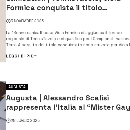
Formica conquista il titolo
regionale e stacca il pass per le
3 NOVEMBRE 2025
nazionali
La 13enne canicattinese Viola Formica si aggiudica il torneo
regionale di TennisTavolo e si qualifica per i Campionati nazional
Terni. A seguito del titolo conquistato sono arrivate per Viola 
congratulazioni del Sindaco Paolo Amenta e l’Assessore allo
LEGGI DI PIÙ
Sport, Salvador Ferla, formulate a nome dell’Amministrazione
comunale e di tutta la co...
AUGUSTA
Augusta | Alessandro Scalisi
rappresenta l’Italia al “Mister Ga
Europe 2025”: al via il voto online
28 LUGLIO 2025