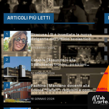
ARTICOLI PIÙ LETTI
1
Siracusa | Si è insediata la nuova
dirigente dell’Ufficio scolastico
6 FEBBRAIO 2024
2
Catania | Assunzioni alla
StMicroelectronics: posizioni
aperte e come candidarsi
12 GENNAIO 2024
3
Pachino | Mancano docenti alla
scuola “Calleri”: requisiti e come
candidarsi
18 GENNAIO 2024