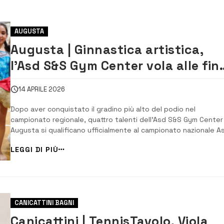
AUGUSTA
Augusta | Ginnastica artistica,
l’Asd S&S Gym Center vola alle fina
nazionali Asc
14 APRILE 2026
Dopo aver conquistato il gradino più alto del podio nel
campionato regionale, quattro talenti dell’Asd S&S Gym Center
Augusta si qualificano ufficialmente al campionato nazionale A
di ginnastica artistica. Un risultato prestigioso che premia il
LEGGI DI PIÙ
lavoro, la disciplina e la passione degli atleti e dello staff tecn
A distinguersi nella c...
CANICATTINI BAGNI
Canicattini | TennisTavolo, Viola