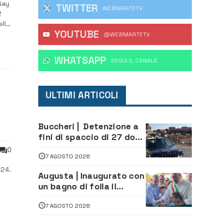
Gay
TWITTER
WEBMARTETV
2
ello
YOUTUBE
@WEBMARTETV
WHATSAPP
‎SEGUI IL CANALE
ULTIMI ARTICOLI
Buccheri | Detenzione a
fini di spaccio di 27 dosi
di droga: denunciati tre
0
7 AGOSTO 2026
20enni
024.
Augusta | Inaugurato con
un bagno di folla il
McDonald’s di via Aldo
7 AGOSTO 2026
Moro