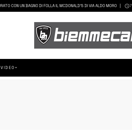
CON UN BAGNO DI FOLLA IL MCDONALD’S DI VIA ALDO MORO
7 AGOS
VIDEO