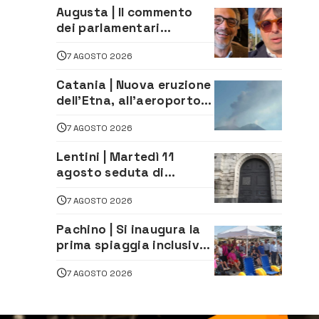
Augusta | Il commento
dei parlamentari
Cannata e Auteri dopo la
7 AGOSTO 2026
firma del contatto per il
depuratore
Catania | Nuova eruzione
dell’Etna, all’aeroporto
Bellini voli in arrivo
7 AGOSTO 2026
dirottati
Lentini | Martedì 11
agosto seduta di
Consiglio Comunale
7 AGOSTO 2026
Pachino | Si inaugura la
prima spiaggia inclusiva
della provincia:
7 AGOSTO 2026
assistenza e prevenzione
aperte a tutti