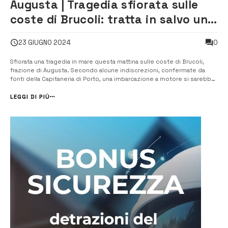
Augusta | Tragedia sfiorata sulle
coste di Brucoli: tratta in salvo una
famiglia
0
23 GIUGNO 2024
Sfiorata una tragedia in mare questa mattina sulle coste di Brucoli,
frazione di Augusta. Secondo alcune indiscrezioni, confermate da
fonti della Capitaneria di Porto, una imbarcazione a motore si sarebbe
trovata in difficoltà a causa del vento di Grecale e del conseguente
mare agitato. Coinvolti quattro adulti e due bambini, con lievi
LEGGI DI PIÙ
escoria...