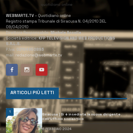
WEBMARTE.TV
– Quotidiano online
Registro stampa Tribunale di Siracusa N. 04/2010 DEL
09/04/2010
Direttore Responsabile:
Michele Accolla
Società editrice:
KFP TELEVISION AND WEB PRODUCTIONS
S.R.L.S.
P.Iva:
02184950893
mail:
redazione@webmarte.tv
ARTICOLI PIÙ LETTI
1
Siracusa | Si è insediata la nuova dirigente
dell’Ufficio scolastico
6 FEBBRAIO 2024