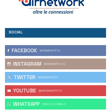
SOCIAL
FACEBOOK
WEBMARTETV
INSTAGRAM
WEBMARTE.TV
TWITTER
WEBMARTETV
YOUTUBE
@WEBMARTETV
WHATSAPP
‎SEGUI IL CANALE