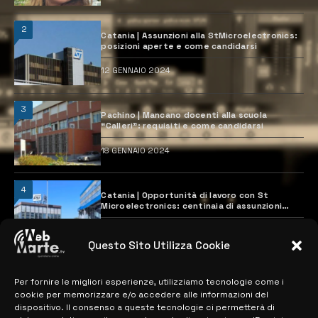
2
Catania | Assunzioni alla StMicroelectronics:
posizioni aperte e come candidarsi
12 GENNAIO 2024
3
Pachino | Mancano docenti alla scuola
“Calleri”: requisiti e come candidarsi
18 GENNAIO 2024
4
Catania | Opportunità di lavoro con St
Microelectronics: centinaia di assunzioni
previste
28 MARZO 2024
Questo Sito Utilizza Cookie
Per fornire le migliori esperienze, utilizziamo tecnologie come i
MAPPA DEL SITO
cookie per memorizzare e/o accedere alle informazioni del
dispositivo. Il consenso a queste tecnologie ci permetterà di