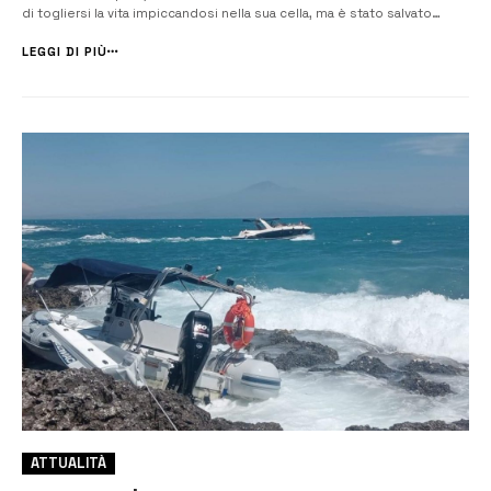
di togliersi la vita impiccandosi nella sua cella, ma è stato salvato
grazie all’intervento tempestivo del personale di Polizia penitenziaria.
A rendere nota la vicenda è stato il Sappe (S...
LEGGI DI PIÙ
ATTUALITÀ