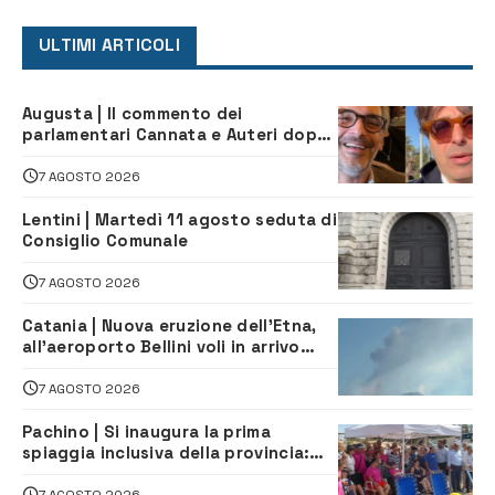
ULTIMI ARTICOLI
Augusta | Il commento dei
parlamentari Cannata e Auteri dopo
la firma del contatto per il
depuratore
7 AGOSTO 2026
Lentini | Martedì 11 agosto seduta di
Consiglio Comunale
7 AGOSTO 2026
Catania | Nuova eruzione dell’Etna,
all’aeroporto Bellini voli in arrivo
dirottati
7 AGOSTO 2026
Pachino | Si inaugura la prima
spiaggia inclusiva della provincia:
assistenza e prevenzione aperte a
tutti
7 AGOSTO 2026