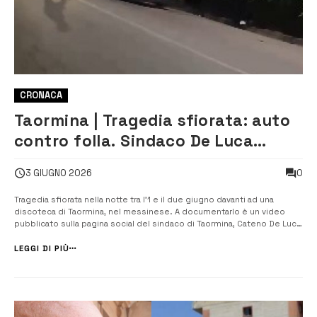
CRONACA
Taormina | Tragedia sfiorata: auto
contro folla. Sindaco De Luca
posta video: “siamo già sulle sue
0
3 GIUGNO 2026
tracce”
Tragedia sfiorata nella notte tra l’1 e il due giugno davanti ad una
discoteca di Taormina, nel messinese. A documentarlo è un video
pubblicato sulla pagina social del sindaco di Taormina, Cateno De Luca
che mostra un’auto scura che, ad un certo punto, fa inversione di
marcia e si dirige a forte velocità verso un gruppetto […]
LEGGI DI PIÙ