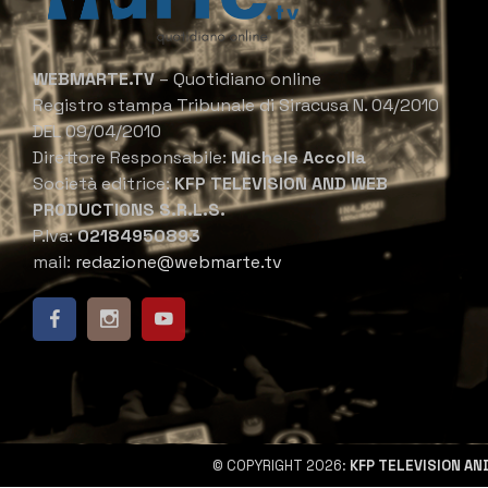
WEBMARTE.TV
– Quotidiano online
Registro stampa Tribunale di Siracusa N. 04/2010
DEL 09/04/2010
Direttore Responsabile:
Michele Accolla
Società editrice:
KFP TELEVISION AND WEB
PRODUCTIONS S.R.L.S.
P.Iva:
02184950893
mail:
redazione@webmarte.tv
© COPYRIGHT 2026:
KFP TELEVISION AN