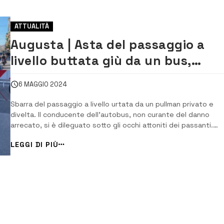
ATTUALITÀ
Augusta | Asta del passaggio a
livello buttata giù da un bus,
traffico in tilt
6 MAGGIO 2024
Sbarra del passaggio a livello urtata da un pullman privato e
divelta. Il conducente dell’autobus, non curante del danno
arrecato, si è dileguato sotto gli occhi attoniti dei passanti.
L’incidente che, fortunatamente, non ha causato danni alle
LEGGI DI PIÙ
persone ha comportato un non indifferente rallentamento del
traffico veicolare, in quanto i vigili ur...