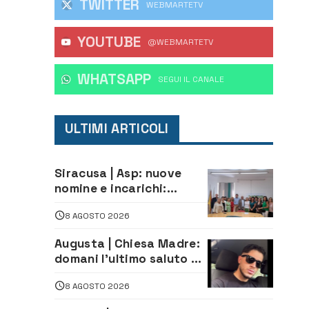
TWITTER
WEBMARTETV
YOUTUBE
@WEBMARTETV
WHATSAPP
‎SEGUI IL CANALE
ULTIMI ARTICOLI
Siracusa | Asp: nuove
nomine e incarichi:
Mazzola al Laboratorio
8 AGOSTO 2026
di Sanità pubblica,
Matteliano al Servizio
Augusta | Chiesa Madre:
Legale
domani l’ultimo saluto ad
Alessandro Sicuso,
8 AGOSTO 2026
morto in un incidente
stradale