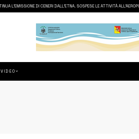
A L’EMISSIONE DI CENERI DALL’ETNA. SOSPESE LE ATTIVITÀ ALL’AEROPOR
VIDEO