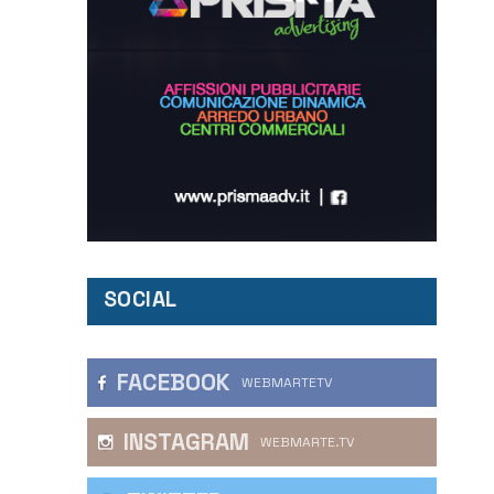
SOCIAL
FACEBOOK
WEBMARTETV
INSTAGRAM
WEBMARTE.TV