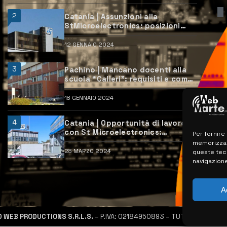
2
Catania | Assunzioni alla
StMicroelectronics: posizioni
aperte e come candidarsi
12 GENNAIO 2024
3
Pachino | Mancano docenti alla
scuola “Calleri”: requisiti e come
candidarsi
18 GENNAIO 2024
4
Catania | Opportunità di lavoro
con St Microelectronics:
Per fornire
centinaia di assunzioni previste
memorizzare
28 MARZO 2024
queste tec
navigazione
A
D WEB PRODUCTIONS S.R.L.S.
– P.IVA: 02184950893 – TUTTI I DIRITTI R