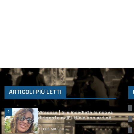
ARTICOLI PIÙ LETTI
1
Siracusa | Si è insediata la nuova
dirigente dell’Ufficio scolastico
6 FEBBRAIO 2024