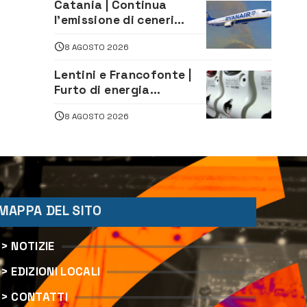
Catania | Continua
l’emissione di ceneri
dall’Etna. Sospese le
8 AGOSTO 2026
attività all’aeroporto di
Fontanarossa
Lentini e Francofonte |
Furto di energia
elettrica, denunciate 4
8 AGOSTO 2026
persone
MAPPA DEL SITO
> NOTIZIE
> EDIZIONI LOCALI
> CONTATTI