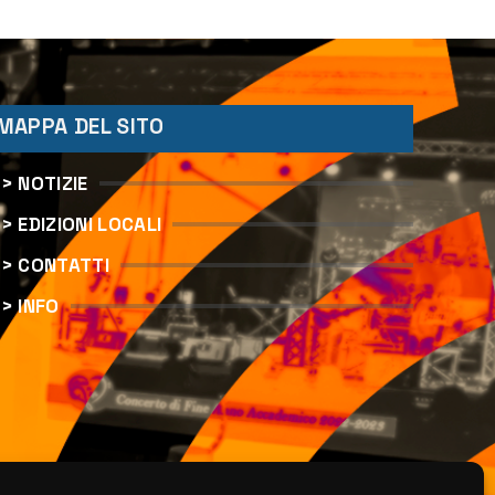
MAPPA DEL SITO
> NOTIZIE
> EDIZIONI LOCALI
> CONTATTI
> INFO