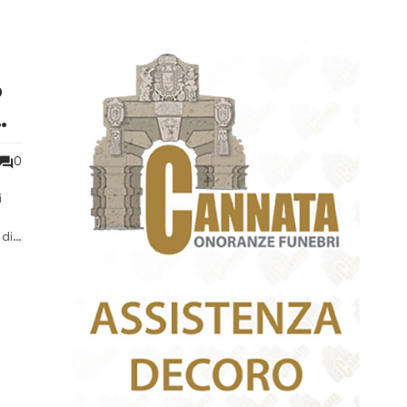
o
o
0
i
 di
ni