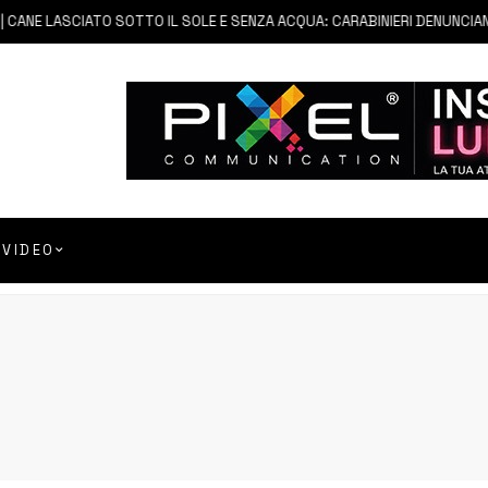
ANE LASCIATO SOTTO IL SOLE E SENZA ACQUA: CARABINIERI DENUNCIANO 
VIDEO