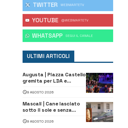
TWITTER
WEBMARTETV
YOUTUBE
@WEBMARTETV
WHATSAPP
‎SEGUI IL CANALE
ULTIMI ARTICOLI
Augusta | Piazza Castello
gremita per LDA e
Aka7even: musica, colori
9 AGOSTO 2026
ed emozioni per
“Augusta d’Estate”
Mascali | Cane lasciato
sotto il sole e senza
acqua: Carabinieri
9 AGOSTO 2026
denunciano proprietario