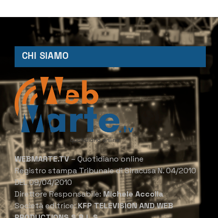
CHI SIAMO
WEBMARTE.TV
– Quotidiano online
Registro stampa Tribunale di Siracusa N. 04/2010
DEL 09/04/2010
Direttore Responsabile:
Michele Accolla
Società editrice:
KFP TELEVISION AND WEB
PRODUCTIONS S.R.L.S.