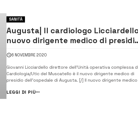
SANITÀ
Augusta| Il cardiologo Licciardell
nuovo dirigente medico di presidi
del Muscatello
6 NOVEMBRE 2020
Giovanni Licciardello direttore dell’Unità operativa complessa d
Cardiologia/Utic del Muscatello è il nuovo dirigente medico di
presidio dell’ospedale di Augusta. [/] Il nuovo dirigente medico
presidio (direttore sanitario) dell’ospedale di Augusta è Giovan
LEGGI DI PIÙ
Licciardello, direttore dell’Unità operativa complessa di
Cardiologia/Utic del Mu...