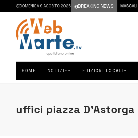
BREAKING NEWS
DOMENICA 9 AGOSTO 2026
9 AGOSTO 2026
MASCALI | C
HOME
NOTIZIE
EDIZIONI LOCALI
uffici piazza D’Astorga