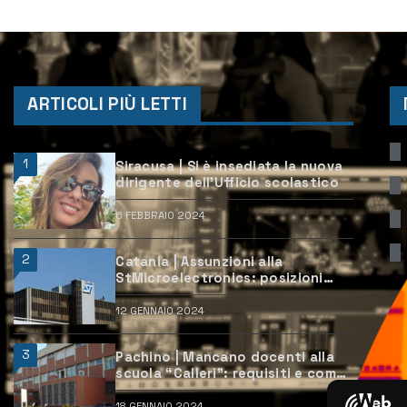
ARTICOLI PIÙ LETTI
1
Siracusa | Si è insediata la nuova
dirigente dell’Ufficio scolastico
6 FEBBRAIO 2024
2
Catania | Assunzioni alla
StMicroelectronics: posizioni
aperte e come candidarsi
12 GENNAIO 2024
3
Pachino | Mancano docenti alla
scuola “Calleri”: requisiti e come
candidarsi
18 GENNAIO 2024