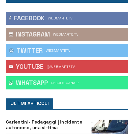
FACEBOOK
WEBMARTETV
INSTAGRAM
WEBMARTE.TV
TWITTER
WEBMARTETV
YOUTUBE
@WEBMARTETV
WHATSAPP
‎SEGUI IL CANALE
ULTIMI ARTICOLI
Carlentini- Pedagaggi | Incidente
autonomo, una vittima