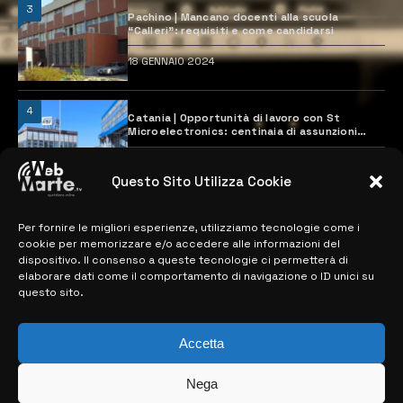
3
Pachino | Mancano docenti alla scuola
“Calleri”: requisiti e come candidarsi
18 GENNAIO 2024
4
Catania | Opportunità di lavoro con St
Microelectronics: centinaia di assunzioni
previste
28 MARZO 2024
Questo Sito Utilizza Cookie
Per fornire le migliori esperienze, utilizziamo tecnologie come i
MAPPA DEL SITO
cookie per memorizzare e/o accedere alle informazioni del
dispositivo. Il consenso a queste tecnologie ci permetterà di
> NOTIZIE
elaborare dati come il comportamento di navigazione o ID unici su
questo sito.
> EDIZIONI LOCALI
> CONTATTI
Accetta
> INFO
Nega