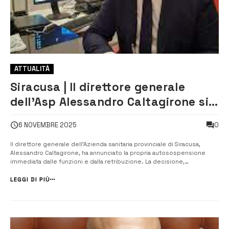
ATTUALITÀ
Siracusa | Il direttore generale
dell’Asp Alessandro Caltagirone si
autosospende: “Scelta per
0
6 NOVEMBRE 2025
garantire trasparenza e corretto
andamento dell’Ufficio”
Il direttore generale dell’Azienda sanitaria provinciale di Siracusa,
Alessandro Caltagirone, ha annunciato la propria autosospensione
immediata dalle funzioni e dalla retribuzione. La decisione,
comunicata ufficialmente al presidente della Regione Siciliana e
all’Assessorato regionale della Salute, arriva dopo che il dirigente ha
LEGGI DI PIÙ
appreso di e...