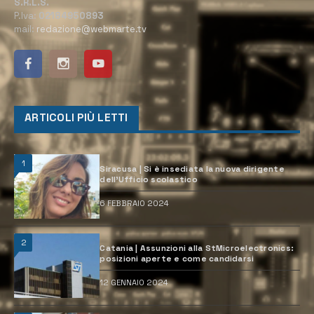
S.R.L.S.
P.Iva:
02184950893
mail:
redazione@webmarte.tv
ARTICOLI PIÙ LETTI
1
Siracusa | Si è insediata la nuova dirigente
dell’Ufficio scolastico
6 FEBBRAIO 2024
2
Catania | Assunzioni alla StMicroelectronics:
posizioni aperte e come candidarsi
12 GENNAIO 2024