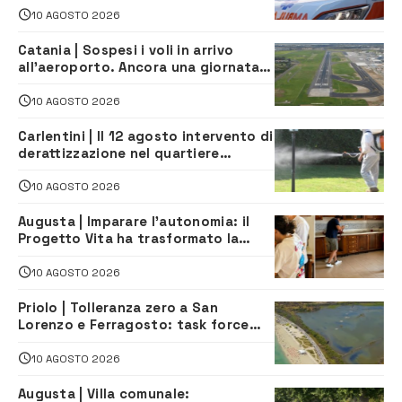
10 AGOSTO 2026
Catania | Sospesi i voli in arrivo
all’aeroporto. Ancora una giornata
di disagi per i viaggiatori
10 AGOSTO 2026
Carlentini | Il 12 agosto intervento di
derattizzazione nel quartiere
Santuzzi
10 AGOSTO 2026
Augusta | Imparare l’autonomia: il
Progetto Vita ha trasformato la
quotidianità in una palestra di
indipendenza
10 AGOSTO 2026
Priolo | Tolleranza zero a San
Lorenzo e Ferragosto: task force
contro degrado e caos sul litorale,
navette gratuite
10 AGOSTO 2026
Augusta | Villa comunale: