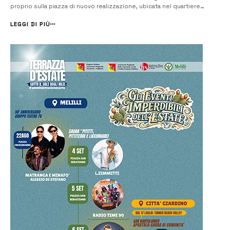
proprio sulla piazza di nuovo realizzazione, ubicata nel quartiere
Monte Tauro e che è stata di recente intitolata al tenore Marcello
Giordani, lamenta di aver ricevuto considerazioni sulla sua
LEGGI DI PIÙ
preparazione ...