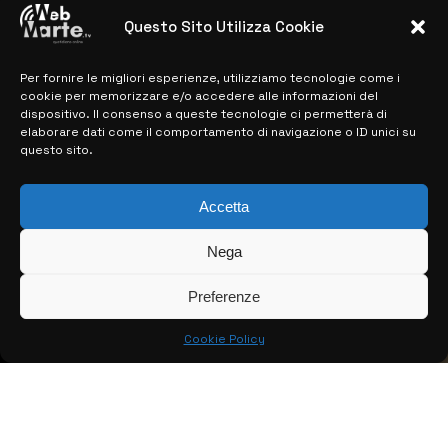
28 MARZO 2024
Questo Sito Utilizza Cookie
Per fornire le migliori esperienze, utilizziamo tecnologie come i
MAPPA DEL SITO
cookie per memorizzare e/o accedere alle informazioni del
dispositivo. Il consenso a queste tecnologie ci permetterà di
> NOTIZIE
elaborare dati come il comportamento di navigazione o ID unici su
questo sito.
> EDIZIONI LOCALI
> CONTATTI
Accetta
> INFO
Nega
Preferenze
Cookie Policy
© COPYRIGHT 2026:
KFP TELEVISION AND WEB PRODUCTIONS
S.R.L.S.
– P.IVA: 02184950893 – TUTTI I DIRITTI RISERVATI –