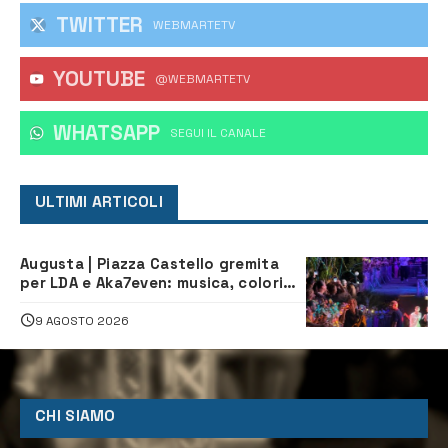
TWITTER
WEBMARTETV
YOUTUBE
@WEBMARTETV
WHATSAPP
‎SEGUI IL CANALE
ULTIMI ARTICOLI
Augusta | Piazza Castello gremita
per LDA e Aka7even: musica, colori
ed emozioni per “Augusta d’Estate”
9 AGOSTO 2026
CHI SIAMO