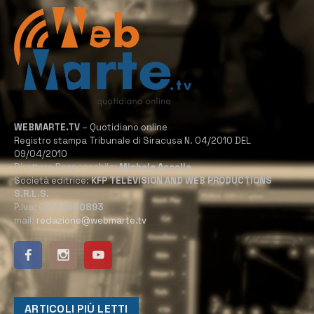
WEBMARTE.TV
– Quotidiano online
Registro stampa Tribunale di Siracusa N. 04/2010 DEL
09/04/2010
Direttore Responsabile:
Michele Accolla
Società editrice:
KFP TELEVISION AND WEB PRODUCTIONS
S.R.L.S.
P.Iva:
02184950893
mail:
redazione@webmarte.tv
ARTICOLI PIÙ LETTI