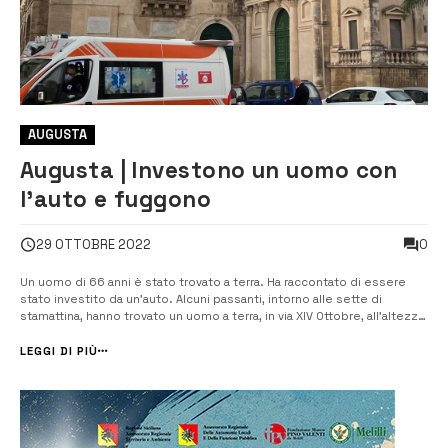
AUGUSTA
Augusta | Investono un uomo con
l’auto e fuggono
0
29 OTTOBRE 2022
Un uomo di 66 anni è stato trovato a terra. Ha raccontato di essere
stato investito da un’auto. Alcuni passanti, intorno alle sette di
stamattina, hanno trovato un uomo a terra, in via XIV Ottobre, all’altezza
di piazza San Domenico. L’uomo, cosciente, immobile a pancia in giù,
aveva il volto tumefatto, gli abiti strappati e […]
LEGGI DI PIÙ