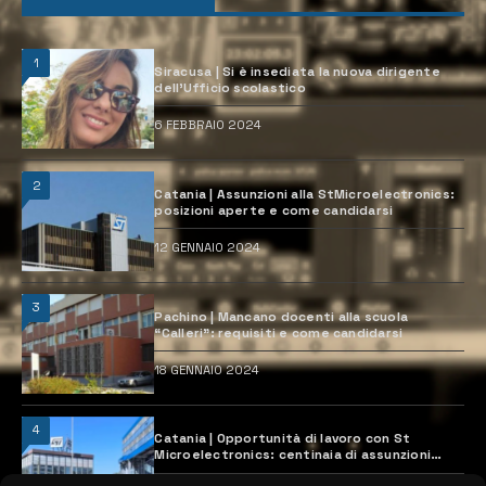
1
Siracusa | Si è insediata la nuova dirigente
dell’Ufficio scolastico
6 FEBBRAIO 2024
2
Catania | Assunzioni alla StMicroelectronics:
posizioni aperte e come candidarsi
12 GENNAIO 2024
3
Pachino | Mancano docenti alla scuola
“Calleri”: requisiti e come candidarsi
18 GENNAIO 2024
4
Catania | Opportunità di lavoro con St
Microelectronics: centinaia di assunzioni
previste