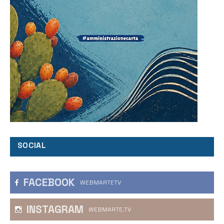
SOCIAL
FACEBOOK
WEBMARTETV
INSTAGRAM
WEBMARTE.TV