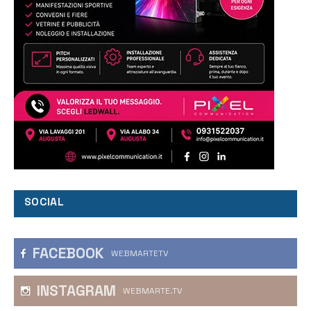
SOCIAL
FACEBOOK
WEBMARTETV
INSTAGRAM
WEBMARTE.TV