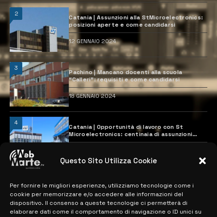
2
Catania | Assunzioni alla StMicroelectronics:
posizioni aperte e come candidarsi
12 GENNAIO 2024
3
Pachino | Mancano docenti alla scuola
“Calleri”: requisiti e come candidarsi
18 GENNAIO 2024
4
Catania | Opportunità di lavoro con St
Microelectronics: centinaia di assunzioni
previste
28 MARZO 2024
Questo Sito Utilizza Cookie
Per fornire le migliori esperienze, utilizziamo tecnologie come i
MAPPA DEL SITO
cookie per memorizzare e/o accedere alle informazioni del
dispositivo. Il consenso a queste tecnologie ci permetterà di
> NOTIZIE
elaborare dati come il comportamento di navigazione o ID unici su