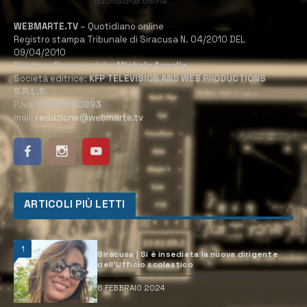
WEBMARTE.TV
– Quotidiano online
Registro stampa Tribunale di Siracusa N. 04/2010 DEL
09/04/2010
Direttore Responsabile:
Michele Accolla
Società editrice:
KFP TELEVISION AND WEB PRODUCTIONS
S.R.L.S.
P.Iva:
02184950893
mail:
redazione@webmarte.tv
ARTICOLI PIÙ LETTI
1
Siracusa | Si è insediata la nuova dirigente
dell’Ufficio scolastico
6 FEBBRAIO 2024