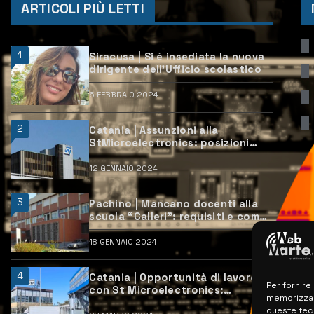
ARTICOLI PIÙ LETTI
1
Siracusa | Si è insediata la nuova
dirigente dell’Ufficio scolastico
6 FEBBRAIO 2024
2
Catania | Assunzioni alla
StMicroelectronics: posizioni
aperte e come candidarsi
12 GENNAIO 2024
3
Pachino | Mancano docenti alla
scuola “Calleri”: requisiti e come
candidarsi
18 GENNAIO 2024
4
Catania | Opportunità di lavoro
Per fornire
con St Microelectronics:
memorizzare
centinaia di assunzioni previste
queste tec