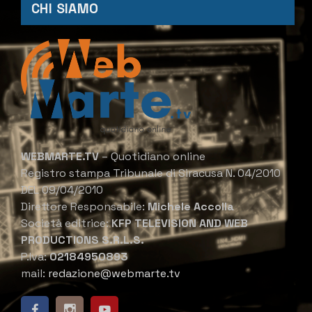
CHI SIAMO
WEBMARTE.TV
– Quotidiano online
Registro stampa Tribunale di Siracusa N. 04/2010
DEL 09/04/2010
Direttore Responsabile:
Michele Accolla
Società editrice:
KFP TELEVISION AND WEB
PRODUCTIONS S.R.L.S.
P.Iva:
02184950893
mail:
redazione@webmarte.tv