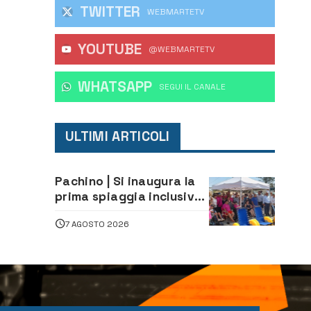
TWITTER
WEBMARTETV
YOUTUBE
@WEBMARTETV
WHATSAPP
‎SEGUI IL CANALE
ULTIMI ARTICOLI
Pachino | Si inaugura la
prima spiaggia inclusiva
della provincia:
7 AGOSTO 2026
assistenza e prevenzione
aperte a tutti