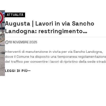
ATTUALITÀ
Augusta | Lavori in via Sancho
Landogna: restringimento
temporaneo della carreggiata dal
18 NOVEMBRE 2025
19 al 21 novembre
Interventi di manutenzione in vista per via Sancho Landogna,
dove il Comune ha disposto una temporanea regolamentazion
del traffico per consentire i lavori di ripristino della sede strad
richiesti dalla ditta Sielte. L’ordinanza, emanata dal responsabi
LEGGI DI PIÙ
del IX Settore “Polizia municipale”, prevede un restringimento d
carreggiata nel t...