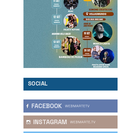
SOCIAL
FACEBOOK
WEBMARTETV
INSTAGRAM
WEBMARTE.TV