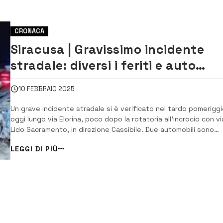
CRONACA
Siracusa | Gravissimo incidente
stradale: diversi i feriti e auto
completamente distrutte
10 FEBBRAIO 2025
Un grave incidente stradale si è verificato nel tardo pomeriggi
oggi lungo via Elorina, poco dopo la rotatoria all’incrocio con vi
Lido Sacramento, in direzione Cassibile. Due automobili sono
state coinvolte nel sinistro che ha richiesto l’immediato
LEGGI DI PIÙ
intervento delle forze dell’ordine e dei servizi di emergenza.
Secondo l...