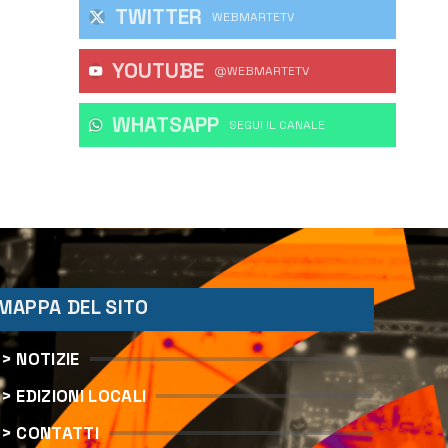
TWITTER
WEBMARTETV
YOUTUBE
@WEBMARTETV
WHATSAPP
‎SEGUI IL CANALE
MAPPA DEL SITO
> NOTIZIE
> EDIZIONI LOCALI
> CONTATTI