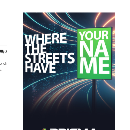
0
o di
a