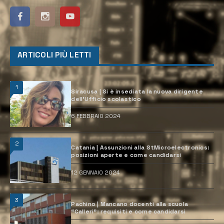
ARTICOLI PIÙ LETTI
1
Siracusa | Si è insediata la nuova dirigente
dell’Ufficio scolastico
6 FEBBRAIO 2024
2
Catania | Assunzioni alla StMicroelectronics:
posizioni aperte e come candidarsi
12 GENNAIO 2024
3
Pachino | Mancano docenti alla scuola
“Calleri”: requisiti e come candidarsi