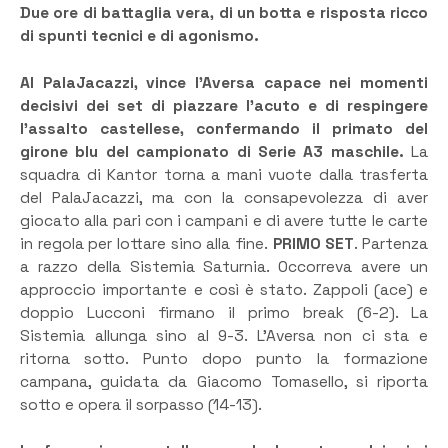
Due ore di battaglia vera, di un botta e risposta ricco
di spunti tecnici e di agonismo.
Al PalaJacazzi, vince l’Aversa capace nei momenti
decisivi dei set di piazzare l’acuto e di respingere
l’assalto castellese, confermando il primato del
girone blu del campionato di Serie A3 maschile.
La
squadra di Kantor torna a mani vuote dalla trasferta
del PalaJacazzi, ma con la consapevolezza di aver
giocato alla pari con i campani e di avere tutte le carte
in regola per lottare sino alla fine.
PRIMO SET
. Partenza
a razzo della Sistemia Saturnia. Occorreva avere un
approccio importante e così è stato. Zappoli (ace) e
doppio Lucconi firmano il primo break (6-2). La
Sistemia allunga sino al 9-3. L’Aversa non ci sta e
ritorna sotto. Punto dopo punto la formazione
campana, guidata da Giacomo Tomasello, si riporta
sotto e opera il sorpasso (14-13).