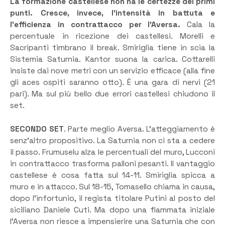
La formazione castellese non ha le certezze dei primi
punti. Cresce, invece, l’intensità in battuta e
l’efficienza in contrattacco per l’Aversa.
Cala la
percentuale in ricezione dei castellesi. Morelli e
Sacripanti timbrano il break. Smiriglia tiene in scia la
Sistemia Saturnia. Kantor suona la carica. Cottarelli
insiste dai nove metri con un servizio efficace (alla fine
gli aces ospiti saranno otto). È una gara di nervi (21
pari). Ma sul più bello due errori castellesi chiudono il
set.
SECONDO SET
. Parte meglio Aversa. L’atteggiamento è
senz’altro propositivo. La Saturnia non ci sta a cedere
il passo. Frumuselu alza le percentuali del muro, Lucconi
in contrattacco trasforma palloni pesanti. Il vantaggio
castellese è cosa fatta sul 14-11. Smiriglia spicca a
muro e in attacco. Sul 18-15, Tomasello chiama in causa,
dopo l’infortunio, il regista titolare Putini al posto del
siciliano Daniele Cuti. Ma dopo una fiammata iniziale
l’Aversa non riesce a impensierire una Saturnia che con