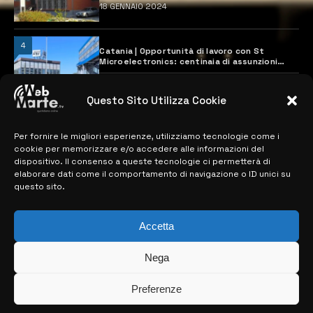
18 GENNAIO 2024
4
Catania | Opportunità di lavoro con St
Microelectronics: centinaia di assunzioni
previste
28 MARZO 2024
Questo Sito Utilizza Cookie
Per fornire le migliori esperienze, utilizziamo tecnologie come i
MAPPA DEL SITO
cookie per memorizzare e/o accedere alle informazioni del
dispositivo. Il consenso a queste tecnologie ci permetterà di
> NOTIZIE
elaborare dati come il comportamento di navigazione o ID unici su
questo sito.
> EDIZIONI LOCALI
> CONTATTI
Accetta
> INFO
Nega
Preferenze