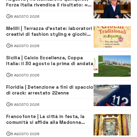
Forza Italia rivendica il risultato: «La
proposta è nostra»
6 AGOSTO 2026
Melilli | Terrazza d’estate: laboratori
creativi di fashion styling e giochi
tradizionali di Zuimama, ecco come
iscriversi
6 AGOSTO 2026
Sicilia | Calcio Eccellenza, Coppa
Italia: il 30 agosto la prima di andata
6 AGOSTO 2026
Floridia | Detenzione a fini di spaccio
di crack: arrestato 22enne
6 AGOSTO 2026
Francofonte | La città in festa, la
comunità si affida alla Madonna
della Neve tra fede e tradizione
6 AGOSTO 2026