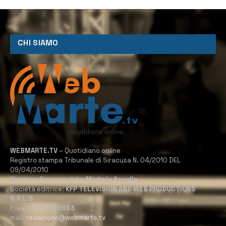
CHI SIAMO
WEBMARTE.TV
– Quotidiano online
Registro stampa Tribunale di Siracusa N. 04/2010 DEL
09/04/2010
Direttore Responsabile:
Michele Accolla
Società editrice:
KFP TELEVISION AND WEB PRODUCTIONS
S.R.L.S.
P.Iva:
02184950893
mail:
redazione@webmarte.tv