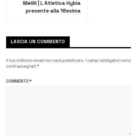
Melilli | L Atletica Hybla
presente alla 18esima
edizione della Mezza
“Maratona della
Concordia”
LASCIA UN COMMENTO
Il tuo indirizzo email non sarà pubblicato.
I campi obbligatori sono
contrassegnati
*
COMMENTO
*