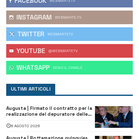
FACEBOOK
WEBMARTETV
INSTAGRAM
WEBMARTE.TV
TWITTER
WEBMARTETV
YOUTUBE
@WEBMARTETV
WHATSAPP
‎SEGUI IL CANALE
ULTIMI ARTICOLI
Augusta | Firmato il contratto per la
realizzazione del depuratore delle
acque reflue
6 AGOSTO 2026
Augusta | Rottamazione quinquies,