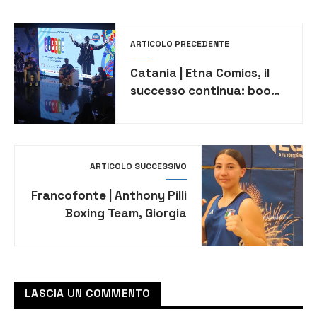
ARTICOLO PRECEDENTE
Catania | Etna Comics, il
successo continua: boom
di visitatori e grande
cinema alle Ciminiere
ARTICOLO SUCCESSIVO
Francofonte | Anthony Pilli
Boxing Team, Giorgia
Schepis medaglia di
bronzo in Ungheria
LASCIA UN COMMENTO