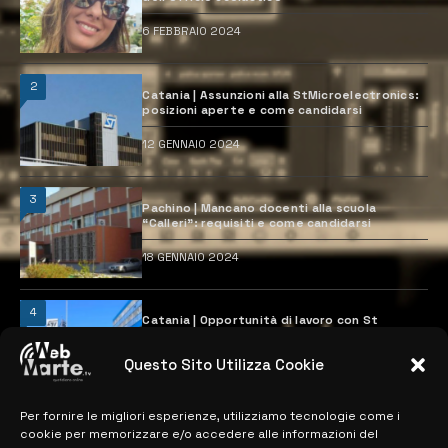
6 FEBBRAIO 2024
2
Catania | Assunzioni alla StMicroelectronics:
posizioni aperte e come candidarsi
12 GENNAIO 2024
3
Pachino | Mancano docenti alla scuola
“Calleri”: requisiti e come candidarsi
18 GENNAIO 2024
4
Catania | Opportunità di lavoro con St
Microelectronics: centinaia di assunzioni
previste
Questo Sito Utilizza Cookie
28 MARZO 2024
Per fornire le migliori esperienze, utilizziamo tecnologie come i
cookie per memorizzare e/o accedere alle informazioni del