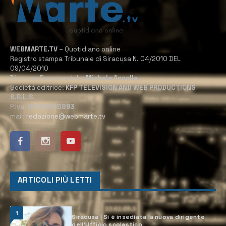
WEBMARTE.TV
– Quotidiano online
Registro stampa Tribunale di Siracusa N. 04/2010 DEL
09/04/2010
Direttore Responsabile:
Michele Accolla
Società editrice:
KFP TELEVISION AND WEB PRODUCTIONS
S.R.L.S.
P.Iva:
02184950893
mail:
redazione@webmarte.tv
ARTICOLI PIÙ LETTI
1
Siracusa | Si è insediata la nuova dirigente
dell’Ufficio scolastico