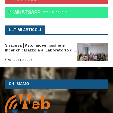
WHATSAPP
‎SEGUI IL CANALE
ULTIMI ARTICOLI
Siracusa | Asp: nuove nomine e
incarichi: Mazzola al Laboratorio di
Sanità pubblica, Matteliano al
Servizio Legale
8 AGOSTO 2026
CHI SIAMO