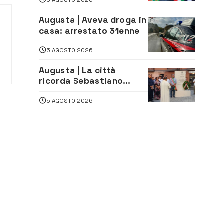
Sicilia, e Schifani cerca
di sfilarsi
Augusta | Aveva droga in
casa: arrestato 31enne
5 AGOSTO 2026
Augusta | La città
ricorda Sebastiano
Campisi: inaugurata la
5 AGOSTO 2026
piazza dedicata al
minatore morto nella
tragedia di Marcinelle