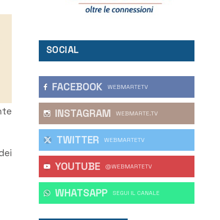
SOCIAL
FACEBOOK
WEBMARTETV
nte
INSTAGRAM
WEBMARTE.TV
TWITTER
WEBMARTETV
dei
YOUTUBE
@WEBMARTETV
WHATSAPP
‎SEGUI IL CANALE