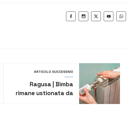
ARTICOLO SUCCESSIVO
Ragusa | Bimba
rimane ustionata da
termosifone della
scuola: ricoverata in
terapia intensiva