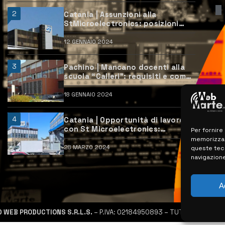
2
Catania | Assunzioni alla
StMicroelectronics: posizioni
aperte e come candidarsi
12 GENNAIO 2024
3
Pachino | Mancano docenti alla
scuola “Calleri”: requisiti e come
candidarsi
18 GENNAIO 2024
4
Catania | Opportunità di lavoro
con St Microelectronics:
Per fornire
centinaia di assunzioni previste
memorizzare
28 MARZO 2024
queste tec
navigazione
A
D WEB PRODUCTIONS S.R.L.S.
– P.IVA: 02184950893 – TUTTI I DIRITTI R