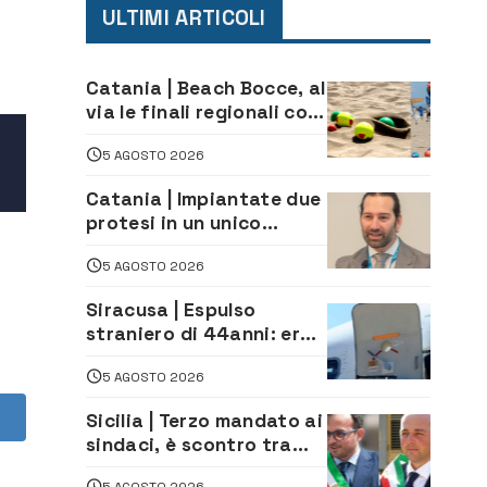
ULTIMI ARTICOLI
Catania | Beach Bocce, al
via le finali regionali con
vista sui Tricolori
5 AGOSTO 2026
Catania | Impiantate due
protesi in un unico
intervento a un uomo di
5 AGOSTO 2026
98 anni. Protagonista il
chirurgo augustano
Siracusa | Espulso
Giuseppe Mazziotta
straniero di 44anni: era
in carcere per gravi reati
5 AGOSTO 2026
Sicilia | Terzo mandato ai
sindaci, è scontro tra
Lega e Mpa Grande
5 AGOSTO 2026