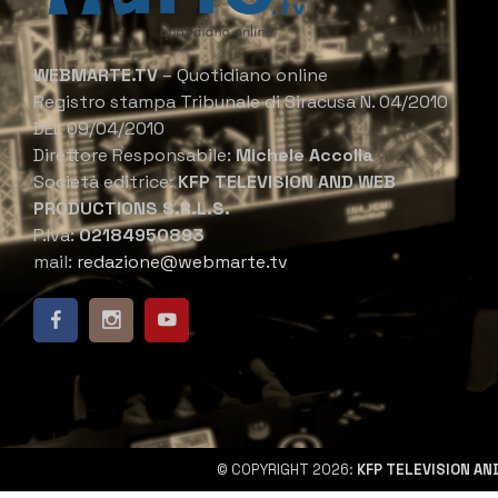
WEBMARTE.TV
– Quotidiano online
Registro stampa Tribunale di Siracusa N. 04/2010
DEL 09/04/2010
Direttore Responsabile:
Michele Accolla
Società editrice:
KFP TELEVISION AND WEB
PRODUCTIONS S.R.L.S.
P.Iva:
02184950893
mail:
redazione@webmarte.tv
© COPYRIGHT 2026:
KFP TELEVISION AN