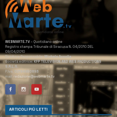
WEBMARTE.TV
– Quotidiano online
Registro stampa Tribunale di Siracusa N. 04/2010 DEL
09/04/2010
Direttore Responsabile:
Michele Accolla
Società editrice:
KFP TELEVISION AND WEB PRODUCTIONS
S.R.L.S.
P.Iva:
02184950893
mail:
redazione@webmarte.tv
ARTICOLI PIÙ LETTI