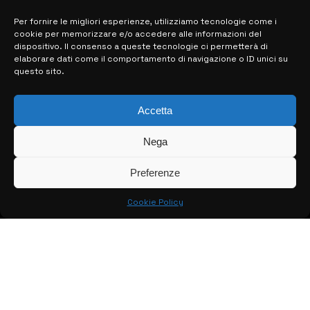
Per fornire le migliori esperienze, utilizziamo tecnologie come i
cookie per memorizzare e/o accedere alle informazioni del
MAPPA DEL SITO
dispositivo. Il consenso a queste tecnologie ci permetterà di
elaborare dati come il comportamento di navigazione o ID unici su
questo sito.
> NOTIZIE
> EDIZIONI LOCALI
Accetta
> CONTATTI
Nega
> INFO
Preferenze
Cookie Policy
© COPYRIGHT 2026:
KFP TELEVISION AND WEB PRODUCTIONS
S.R.L.S.
– P.IVA: 02184950893 – TUTTI I DIRITTI RISERVATI –
CREATO DA LUIGI PITARI