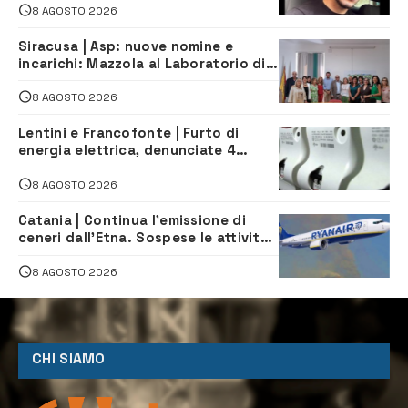
8 AGOSTO 2026
Siracusa | Asp: nuove nomine e
incarichi: Mazzola al Laboratorio di
Sanità pubblica, Matteliano al
Servizio Legale
8 AGOSTO 2026
Lentini e Francofonte | Furto di
energia elettrica, denunciate 4
persone
8 AGOSTO 2026
Catania | Continua l’emissione di
ceneri dall’Etna. Sospese le attività
all’aeroporto di Fontanarossa
8 AGOSTO 2026
CHI SIAMO