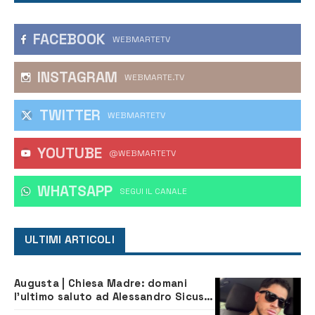
FACEBOOK
WEBMARTETV
INSTAGRAM
WEBMARTE.TV
TWITTER
WEBMARTETV
YOUTUBE
@WEBMARTETV
WHATSAPP
‎SEGUI IL CANALE
ULTIMI ARTICOLI
Augusta | Chiesa Madre: domani
l’ultimo saluto ad Alessandro Sicuso,
morto in un incidente stradale