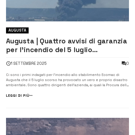
AUGUSTA
Augusta | Quattro avvisi di garanzia
per l’incendio del 5 luglio
all’Ecomac
0
1 SETTEMBRE 2025
Ci sono i primi indagati per l’incendio allo stabilimento Ecomac di
Augusta che il 5 luglio scorso ha provocato un vero e proprio disastro
ambientale. Sono quattro dirigenti dell’azienda, ai quali la Procura della
Repubblica di Siracusa ha notificato altrettanti avvisi di garanzia,
nell’ambito delle indagini condotte dagli agenti della Guardia...
LEGGI DI PIÙ