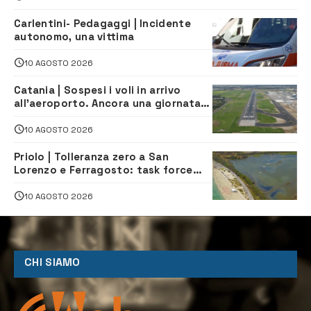
Carlentini- Pedagaggi | Incidente
autonomo, una vittima
10 AGOSTO 2026
Catania | Sospesi i voli in arrivo
all’aeroporto. Ancora una giornata
di disagi per i viaggiatori
10 AGOSTO 2026
Priolo | Tolleranza zero a San
Lorenzo e Ferragosto: task force
contro degrado e caos sul litorale,
navette gratuite
10 AGOSTO 2026
CHI SIAMO