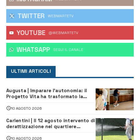
TWITTER
WEBMARTETV
YOUTUBE
@WEBMARTETV
WHATSAPP
‎SEGUI IL CANALE
ULTIMI ARTICOLI
Augusta | Imparare l’autonomia: il
Progetto Vita ha trasformato la
quotidianità in una palestra di
indipendenza
10 AGOSTO 2026
Carlentini | Il 12 agosto intervento di
derattizzazione nel quartiere
Santuzzi
10 AGOSTO 2026