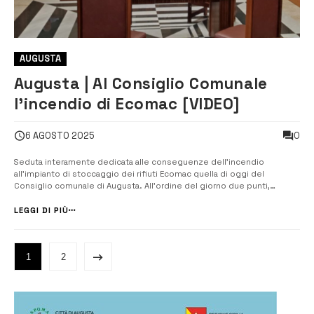
AUGUSTA
Augusta | Al Consiglio Comunale
l’incendio di Ecomac [VIDEO]
0
6 AGOSTO 2025
Seduta interamente dedicata alle conseguenze dell’incendio
all’impianto di stoccaggio dei rifiuti Ecomac quella di oggi del
Consiglio comunale di Augusta. All’ordine del giorno due punti,
entrambi riferiti all’incendio del 5 luglio scorso, il primo riguardava una
interrogazione presentata dai consiglieri di opposizione sulle
LEGGI DI PIÙ
conseguenze per la...
1
2