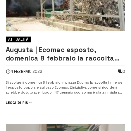
ATTUALITÀ
Augusta | Ecomac esposto,
domenica 8 febbraio la raccolta
firme in piazza Duomo
0
4 FEBBRAIO 2026
Si svolgerà domenica 8 febbraio in piazza Duomo la raccolta firme per
l’esposto popolare sul caso Ecomac. L’iniziativa come si ricorderà
avrebbe dovuto aver luogo il 17 gennaio scorso ma è stata rinviata a
data da destinarsi causa condizioni meteo avverse dovute alla
presenza del ciclone Harry. I cittadini sono invitati ad accorre nel
LEGGI DI PIÙ
cuore [&...