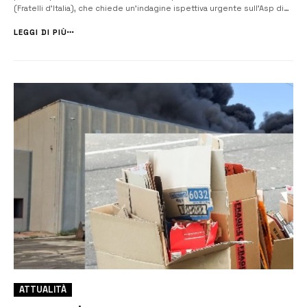
(Fratelli d’Italia), che chiede un’indagine ispettiva urgente sull’Asp di
Siracusa, dopo quanto avvenuto in seguito all’incendio del 5 luglio
scorso all’impianto Ecomac di Augusta. Ma l’azienda sanitari...
LEGGI DI PIÙ
ATTUALITÀ