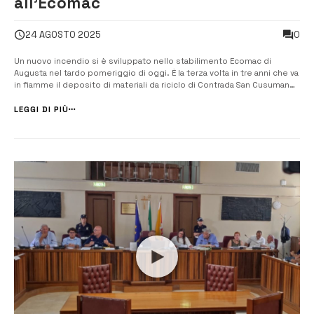
all’Ecomac
0
24 AGOSTO 2025
Un nuovo incendio si è sviluppato nello stabilimento Ecomac di
Augusta nel tardo pomeriggio di oggi. È la terza volta in tre anni che va
in fiamme il deposito di materiali da riciclo di Contrada San Cusumano
nella zona industriale di Augusta, a ridosso dello stabilimento Buzzi.
Le fiammo sono state quasi completamente domate grazie […]...
LEGGI DI PIÙ