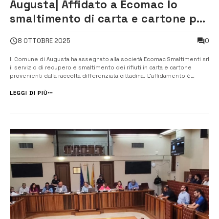
Augusta| Affidato a Ecomac lo
smaltimento di carta e cartone per
oltre 150 mila euro
0
8 OTTOBRE 2025
Il Comune di Augusta ha assegnato alla società Ecomac Smaltimenti srl
il servizio di recupero e smaltimento dei rifiuti in carta e cartone
provenienti dalla raccolta differenziata cittadina. L’affidamento è
avvenuto attraverso una procedura diretta sulla piattaforma Mepa, per
un importo complessivo di 152.900 euro IVA inclusa, ripartito tra gl...
LEGGI DI PIÙ