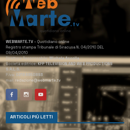
WEBMARTE.TV
– Quotidiano online
Registro stampa Tribunale di Siracusa N. 04/2010 DEL
09/04/2010
Direttore Responsabile:
Michele Accolla
Società editrice:
KFP TELEVISION AND WEB PRODUCTIONS
S.R.L.S.
P.Iva:
02184950893
mail:
redazione@webmarte.tv
ARTICOLI PIÙ LETTI