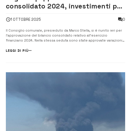
consolidato 2024, investimenti per
l’edilizia scolastica e mozioni in
0
1 OTTOBRE 2025
Consiglio [VIDEO]
Il Consiglio comunale, presieduto da Marco Stella, si è riunito ieri per
l’approvazione del bilancio consolidato relativo all’esercizio
finanziario 2024. Nella stessa seduta sono state approvate variazioni
di bilancio che consentiranno di proseguire gli interventi di edilizia
scolastica, con uno stanziamento di 120 mila euro destinati a lavori...
LEGGI DI PIÙ