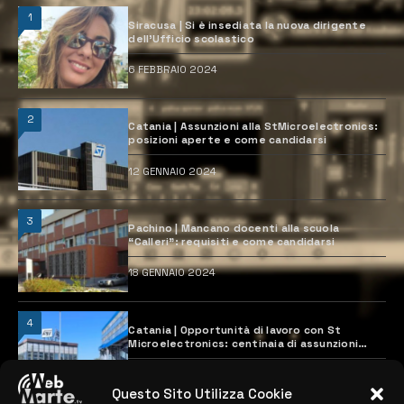
1
Siracusa | Si è insediata la nuova dirigente
dell’Ufficio scolastico
6 FEBBRAIO 2024
2
Catania | Assunzioni alla StMicroelectronics:
posizioni aperte e come candidarsi
12 GENNAIO 2024
3
Pachino | Mancano docenti alla scuola
“Calleri”: requisiti e come candidarsi
18 GENNAIO 2024
4
Catania | Opportunità di lavoro con St
Microelectronics: centinaia di assunzioni
previste
28 MARZO 2024
Questo Sito Utilizza Cookie