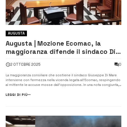
AUGUSTA
Augusta | Mozione Ecomac, la
maggioranza difende il sindaco Di
Mare
0
2 OTTOBRE 2025
La maggioranza consiliare che sostiene il sindaco Giuseppe Di Mare
interviene con fermezza nella vicenda legata all’Ecomac, respingendo
al mittente le accuse mosse dall’opposizione. In una nota congiunta, i
consiglieri Manuel Mangano (Grande Sicilia), Rosario Sicari (Fratelli
d’Italia), Corrado Amato (Forza Italia), Marco Stella (Nuova DC), Ma...
LEGGI DI PIÙ