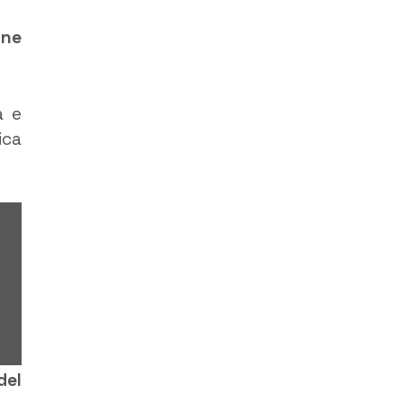
one
a e
ica
del