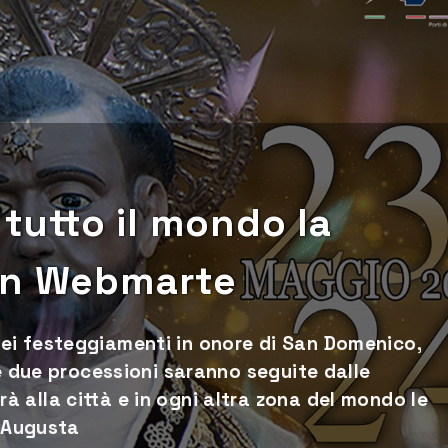
 tutto il mondo la
con Webmarte
ei festeggiamenti in onore di San Domenico,
le due processioni saranno seguite dalle
 alla città e in ogni altra zona del mondo le
i Augusta