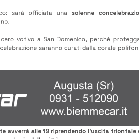
co: sarà officiata una
solenne concelebrazi
ono.
 un cero votivo a San Domenico, perché protegg
 celebrazione saranno curati dalla corale polifon
.
e avverrà alle 19
riprendendo l’uscita trionfale 