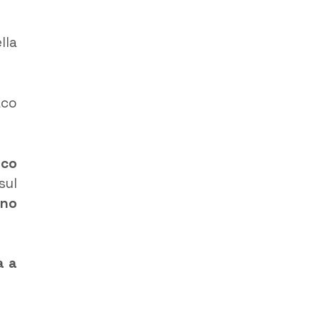
lla
aco
ico
sul
ino
a a