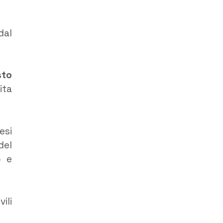
dal
sto
ita
esi
del
o e
ili