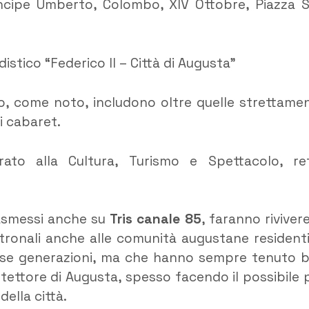
rincipe Umberto, Colombo, XIV Ottobre, Piazza 
stico “Federico II – Città di Augusta”
o, come noto, includono oltre quelle strettame
i cabaret.
ato alla Cultura, Turismo e Spettacolo, re
rasmessi anche su
Tris canale 85
, faranno rivivere
atronali anche alle comunità augustane residenti
verse generazioni, ma che hanno sempre tenuto 
otettore di Augusta, spesso facendo il possibile 
ella città.