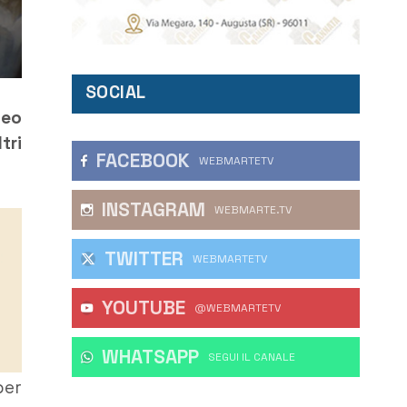
SOCIAL
teo
tri
FACEBOOK
WEBMARTETV
INSTAGRAM
WEBMARTE.TV
TWITTER
WEBMARTETV
YOUTUBE
@WEBMARTETV
WHATSAPP
‎SEGUI IL CANALE
per