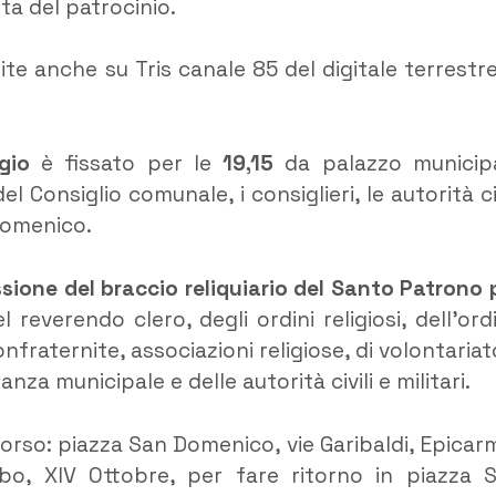
sta del patrocinio.
e anche su Tris canale 85 del digitale terrestre
gio
è fissato per le
19,15
da palazzo municip
l Consiglio comunale, i consiglieri, le autorità civ
 Domenico.
essione del braccio reliquiario del Santo Patrono 
 reverendo clero, degli ordini religiosi, dell’ord
fraternite, associazioni religiose, di volontariat
za municipale e delle autorità civili e militari.
orso: piazza San Domenico, vie Garibaldi, Epicar
bo, XIV Ottobre, per fare ritorno in piazza 