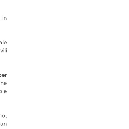
 in
ale
ili
per
ine
o e
mo,
San