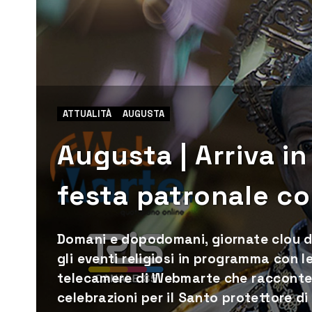
ATTUALITÀ
AUGUSTA
Augusta | Arriva in
festa patronale 
Domani e dopodomani, giornate clou d
gli eventi religiosi in programma con 
telecamere di Webmarte che racconterà
celebrazioni per il Santo protettore d