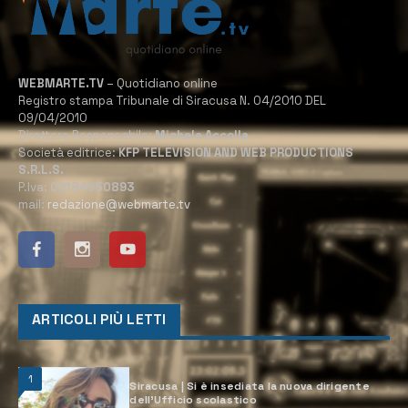
WEBMARTE.TV
– Quotidiano online
Registro stampa Tribunale di Siracusa N. 04/2010 DEL
09/04/2010
Direttore Responsabile:
Michele Accolla
Società editrice:
KFP TELEVISION AND WEB PRODUCTIONS
S.R.L.S.
P.Iva:
02184950893
mail:
redazione@webmarte.tv
ARTICOLI PIÙ LETTI
1
Siracusa | Si è insediata la nuova dirigente
dell’Ufficio scolastico