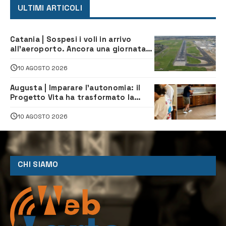
ULTIMI ARTICOLI
Catania | Sospesi i voli in arrivo
all’aeroporto. Ancora una giornata
di disagi per i viaggiatori
10 AGOSTO 2026
Augusta | Imparare l’autonomia: il
Progetto Vita ha trasformato la
quotidianità in una palestra di
indipendenza
10 AGOSTO 2026
CHI SIAMO