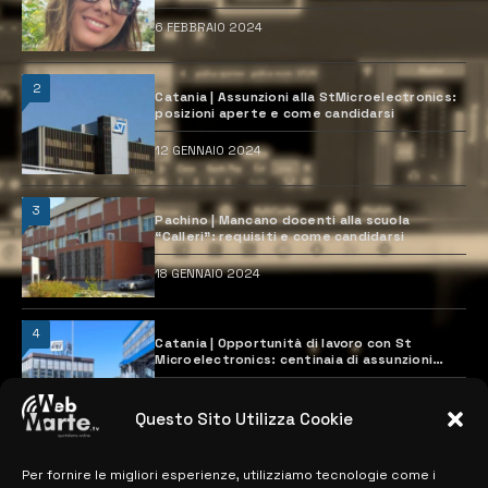
6 FEBBRAIO 2024
2
Catania | Assunzioni alla StMicroelectronics:
posizioni aperte e come candidarsi
12 GENNAIO 2024
3
Pachino | Mancano docenti alla scuola
“Calleri”: requisiti e come candidarsi
18 GENNAIO 2024
4
Catania | Opportunità di lavoro con St
Microelectronics: centinaia di assunzioni
previste
28 MARZO 2024
Questo Sito Utilizza Cookie
Per fornire le migliori esperienze, utilizziamo tecnologie come i
MAPPA DEL SITO