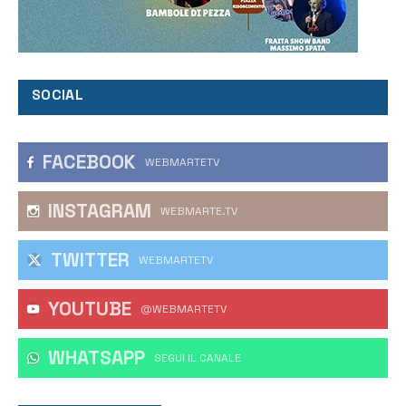
SOCIAL
FACEBOOK
WEBMARTETV
INSTAGRAM
WEBMARTE.TV
TWITTER
WEBMARTETV
YOUTUBE
@WEBMARTETV
WHATSAPP
‎SEGUI IL CANALE