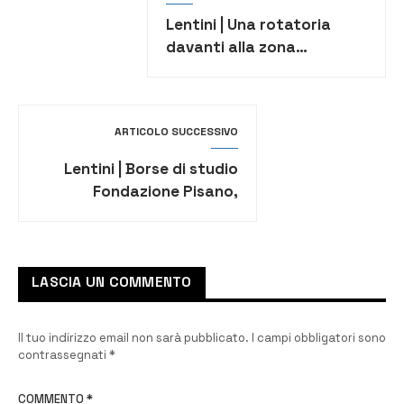
Lentini | Una rotatoria
davanti alla zona
industriale, domani la
consegna dei lavori
ARTICOLO SUCCESSIVO
Lentini | Borse di studio
Fondazione Pisano,
domande entro il 31
dicembre
LASCIA UN COMMENTO
Il tuo indirizzo email non sarà pubblicato.
I campi obbligatori sono
contrassegnati
*
COMMENTO
*