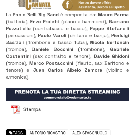
La
Paolo Belli Big Band
è composta da:
Mauro Parma
(batteria),
Enzo Proietti
(piano e hammond),
Gaetano
Puzzutiello
(contrabasso e basso),
Peppe Stefanelli
(percussioni),
Paolo Varoli
(chitarre e banjo),
Pierluigi
Bastioli
(trombone e basso tuba),
Nicola Bertoncin
(tromba),
Daniele Bocchini (
trombone),
Gabriele
Costantini
(sax contralto e tenore),
Davide Ghidoni
(tromba),
Marco Postacchini
(flauto, sax Baritono e
tenore) e
Juan Carlos Albelo Zamora
(violino e
armonica).
Stampa
TAGS
ANTONIO NICASTRO
ALEX SPASGNUOLO