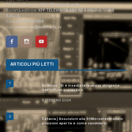
Direttore Responsabile:
Michele Accolla
Società editrice:
KFP TELEVISION AND WEB PRODUCTIONS
S.R.L.S.
P.Iva:
02184950893
mail:
redazione@webmarte.tv
ARTICOLI PIÙ LETTI
1
Siracusa | Si è insediata la nuova dirigente
dell’Ufficio scolastico
6 FEBBRAIO 2024
2
Catania | Assunzioni alla StMicroelectronics:
posizioni aperte e come candidarsi