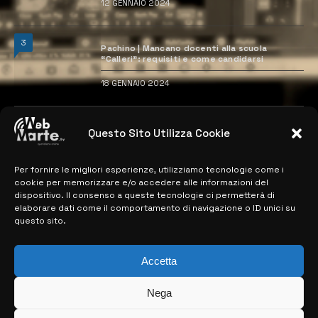
12 GENNAIO 2024
3
Pachino | Mancano docenti alla scuola
“Calleri”: requisiti e come candidarsi
18 GENNAIO 2024
4
Catania | Opportunità di lavoro con St
Questo Sito Utilizza Cookie
Microelectronics: centinaia di assunzioni
previste
28 MARZO 2024
Per fornire le migliori esperienze, utilizziamo tecnologie come i
cookie per memorizzare e/o accedere alle informazioni del
dispositivo. Il consenso a queste tecnologie ci permetterà di
elaborare dati come il comportamento di navigazione o ID unici su
MAPPA DEL SITO
questo sito.
> NOTIZIE
Accetta
> EDIZIONI LOCALI
Nega
> CONTATTI