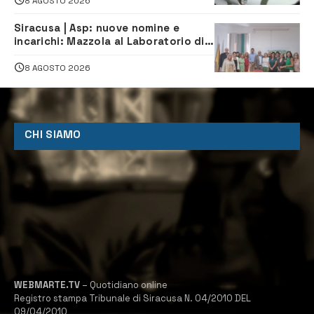
8 AGOSTO 2026
Siracusa | Asp: nuove nomine e
incarichi: Mazzola al Laboratorio di
Sanità pubblica, Matteliano al
Servizio Legale
8 AGOSTO 2026
CHI SIAMO
WEBMARTE.TV
– Quotidiano online
Registro stampa Tribunale di Siracusa N. 04/2010 DEL
09/04/2010