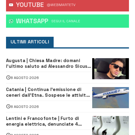
YOUTUBE
@WEBMARTETV
WHATSAPP
‎SEGUI IL CANALE
ULTIMI ARTICOLI
Augusta | Chiesa Madre: domani
l’ultimo saluto ad Alessandro Sicuso,
morto in un incidente stradale
8 AGOSTO 2026
Catania | Continua l’emissione di
ceneri dall’Etna. Sospese le attività
all’aeroporto di Fontanarossa
8 AGOSTO 2026
Lentini e Francofonte | Furto di
energia elettrica, denunciate 4
persone