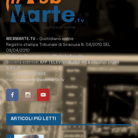
WEBMARTE.TV
– Quotidiano online
Registro stampa Tribunale di Siracusa N. 04/2010 DEL
09/04/2010
Direttore Responsabile:
Michele Accolla
Società editrice:
KFP TELEVISION AND WEB PRODUCTIONS
S.R.L.S.
P.Iva:
02184950893
mail:
redazione@webmarte.tv
ARTICOLI PIÙ LETTI