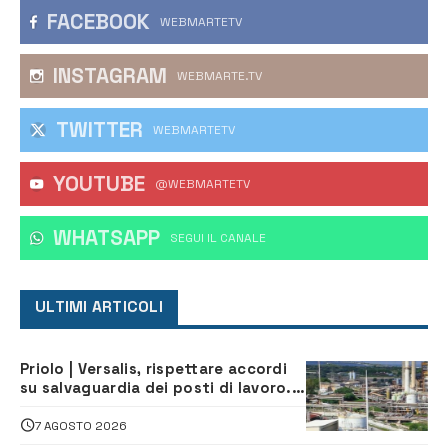
FACEBOOK
WEBMARTETV
INSTAGRAM
WEBMARTE.TV
TWITTER
WEBMARTETV
YOUTUBE
@WEBMARTETV
WHATSAPP
‎SEGUI IL CANALE
ULTIMI ARTICOLI
Priolo | Versalis, rispettare accordi
su salvaguardia dei posti di lavoro. Il
sindaco scrive alla società
7 AGOSTO 2026