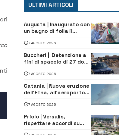
ULTIMI ARTICOLI
ori
Augusta | Inaugurato con
un bagno di folla il
McDonald’s di via Aldo
7 AGOSTO 2026
Moro
rco
Buccheri | Detenzione a
fini di spaccio di 27 dosi
di droga: denunciati tre
nti
7 AGOSTO 2026
20enni
Catania | Nuova eruzione
dell’Etna, all’aeroporto
Bellini voli in arrivo
7 AGOSTO 2026
dirottati
Priolo | Versalis,
rispettare accordi su
salvaguardia dei posti di
7 AGOSTO 2026