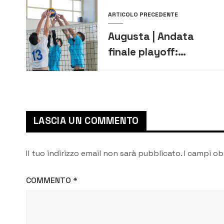
ARTICOLO PRECEDENTE
Augusta | Andata
finale playoff:
megaresi in vantaggio
primo set, poi il crollo
LASCIA UN COMMENTO
Il tuo indirizzo email non sarà pubblicato.
I campi ob
COMMENTO
*