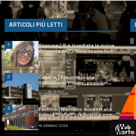
ARTICOLI PIÙ LETTI
1
Siracusa | Si è insediata la nuova
dirigente dell’Ufficio scolastico
6 FEBBRAIO 2024
2
Catania | Assunzioni alla
StMicroelectronics: posizioni
aperte e come candidarsi
12 GENNAIO 2024
3
Pachino | Mancano docenti alla
scuola “Calleri”: requisiti e come
candidarsi
18 GENNAIO 2024