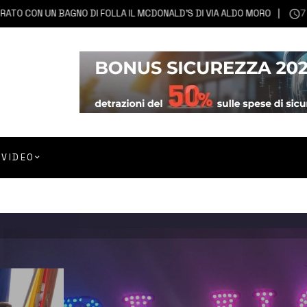
N UN BAGNO DI FOLLA IL MCDONALD’S DI VIA ALDO MORO
7 AGOSTO
VIDEO