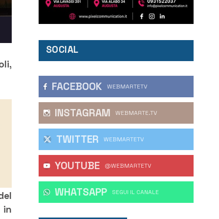
SOCIAL
li,
FACEBOOK
WEBMARTETV
INSTAGRAM
WEBMARTE.TV
TWITTER
WEBMARTETV
YOUTUBE
@WEBMARTETV
WHATSAPP
‎SEGUI IL CANALE
del
 in