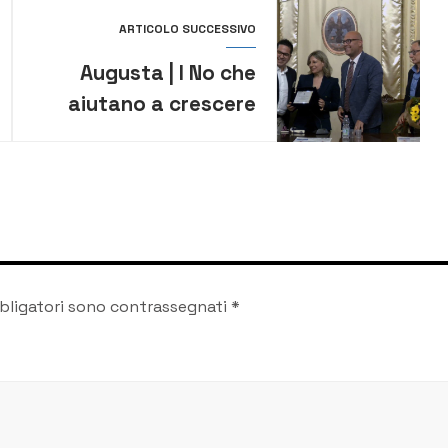
ARTICOLO SUCCESSIVO
Augusta | I No che
aiutano a crescere
per la Giornata della
Famiglia
bligatori sono contrassegnati
*