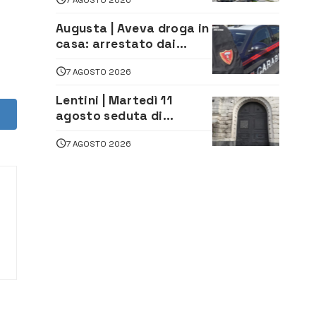
lavoro. Il sindaco scrive
alla società
Augusta | Aveva droga in
casa: arrestato dai
Carabinieri 31enne
7 AGOSTO 2026
Lentini | Martedì 11
agosto seduta di
Consiglio Comunale
7 AGOSTO 2026