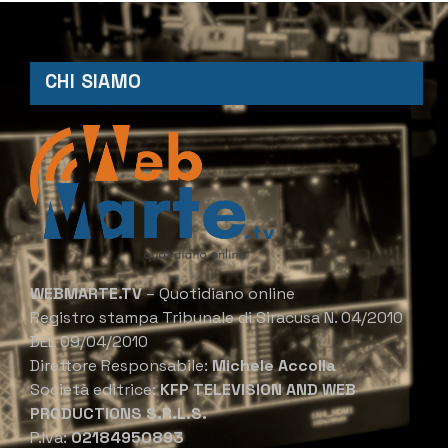
CHI SIAMO
WEBMARTE.TV
– Quotidiano online
Registro stampa Tribunale di Siracusa N. 04/2010
DEL 09/04/2010
Direttore Responsabile:
Michele Accolla
Società editrice:
KFP TELEVISION AND WEB
PRODUCTIONS S.R.L.S.
P.Iva:
02184950893