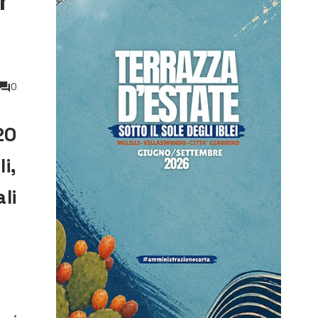
r
0
20
i,
li