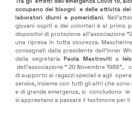
Tra gli effetti dell’emergenza Covid 19, a
occupano dei bisogni e delle attività dei 
laboratori diurni e pomeridiani
. Nell’att
giovani ospiti e dei volontari è al prim
dispositivi di protezione all’associazione 
una ripresa in tutta sicurezza. Mascherin
consegnati dalla presidente dell’Inner W
dalla segretaria
Paola Mastroviti
a
Iel
dell’associazione “ 20 Novembre 1989”, c
di supporto ai ragazzi speciali e agli op
service, insieme con tutti gli altri che so
e di grande emergenza, si concludono le att
si apprestano a passare il testimone per i