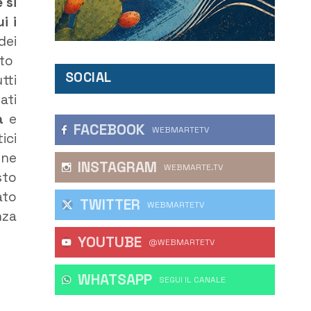
 si
i i
dei
ato
SOCIAL
tti
ati
a
e
FACEBOOK
WEBMARTETV
ici
one
INSTAGRAM
WEBMARTE.TV
sto
ato
TWITTER
WEBMARTETV
nza
YOUTUBE
@WEBMARTETV
WHATSAPP
‎SEGUI IL CANALE