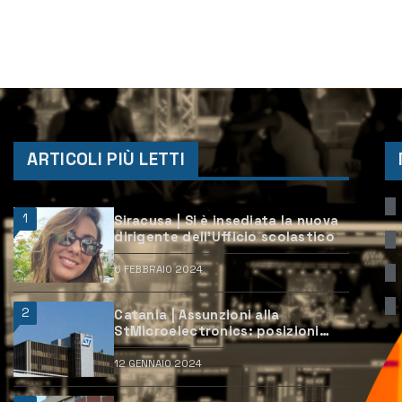
ARTICOLI PIÙ LETTI
1
Siracusa | Si è insediata la nuova
dirigente dell’Ufficio scolastico
6 FEBBRAIO 2024
2
Catania | Assunzioni alla
StMicroelectronics: posizioni
aperte e come candidarsi
12 GENNAIO 2024