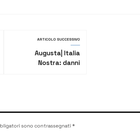
ARTICOLO SUCCESSIVO
Augusta| Italia
Nostra: danni
irreparabili a Punta
Castelluccio
bligatori sono contrassegnati
*