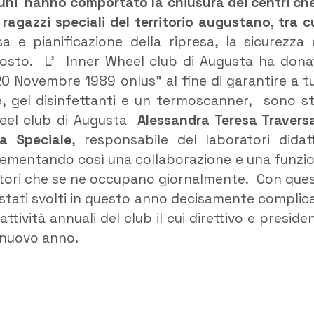
lcuni hanno comportato la chiusura dei centri che
ragazzi speciali del territorio augustano, tra cu
esa e pianificazione della ripresa, la sicurezza 
o posto. L’ Inner Wheel club di Augusta ha don
“20 Novembre 1989 onlus” al fine di garantire a tu
e, gel disinfettanti e un termoscanner, sono st
heel club di Augusta
Alessandra Teresa Travers
sa Speciale
, responsabile del laboratori didatt
ementando così una collaborazione e una funzi
eratori che se ne occupano giornalmente. Con que
no stati svolti in questo anno decisamente complic
ività annuali del club il cui direttivo e preside
l nuovo anno.