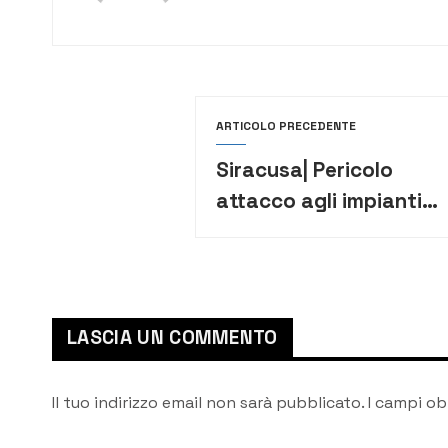
ARTICOLO PRECEDENTE
Siracusa| Pericolo
attacco agli impianti
portuali:
innalzamento del
livello di “security”
LASCIA UN COMMENTO
Il tuo indirizzo email non sarà pubblicato.
I campi ob