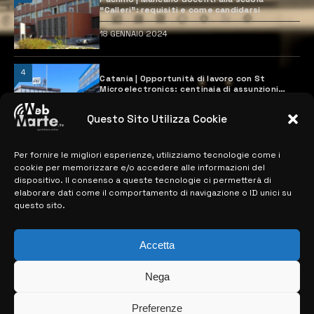
“Calleri”: requisiti e come candidarsi
18 GENNAIO 2024
4
Catania | Opportunità di lavoro con St
Microelectronics: centinaia di assunzioni
previste
28 MARZO 2024
Questo Sito Utilizza Cookie
Per fornire le migliori esperienze, utilizziamo tecnologie come i
MAPPA DEL SITO
cookie per memorizzare e/o accedere alle informazioni del
dispositivo. Il consenso a queste tecnologie ci permetterà di
elaborare dati come il comportamento di navigazione o ID unici su
> NOTIZIE
questo sito.
> EDIZIONI LOCALI
Accetta
> CONTATTI
Nega
> INFO
Preferenze