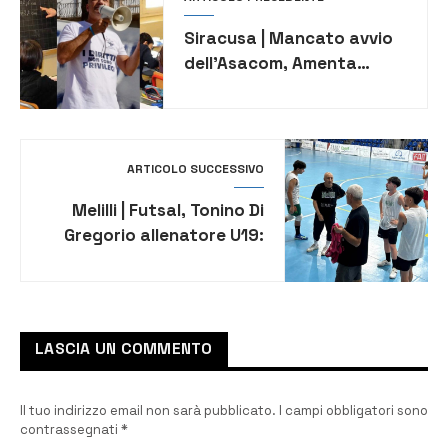
Siracusa | Mancato avvio
dell’Asacom, Amenta
scrive al prefetto
ARTICOLO SUCCESSIVO
Melilli | Futsal, Tonino Di
Gregorio allenatore U19:
“Dobbiamo creare la base
per un gruppo solido”
LASCIA UN COMMENTO
Il tuo indirizzo email non sarà pubblicato.
I campi obbligatori sono
contrassegnati
*