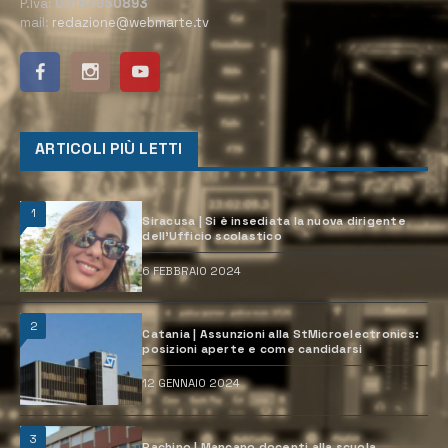
P.Iva:
02184950893
mail:
redazione@webmarte.tv
ARTICOLI PIÙ LETTI
1
Siracusa | Si è insediata la nuova dirigente
dell’Ufficio scolastico
6 FEBBRAIO 2024
2
Catania | Assunzioni alla StMicroelectronics:
posizioni aperte e come candidarsi
12 GENNAIO 2024
3
Pachino | Mancano docenti alla scuola