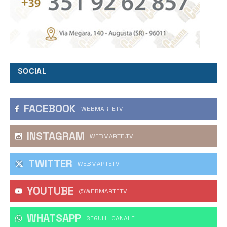
SOCIAL
FACEBOOK
WEBMARTETV
INSTAGRAM
WEBMARTE.TV
TWITTER
WEBMARTETV
YOUTUBE
@WEBMARTETV
WHATSAPP
‎SEGUI IL CANALE