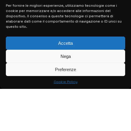
Per fornire le migliori esperienze, utilizziamo tecnologie come i
cookie per memorizzare e/o accedere alle informazioni del
MAPPA DEL SITO
dispositivo. Il consenso a queste tecnologie ci permetterà di
elaborare dati come il comportamento di navigazione o ID unici su
questo sito.
> NOTIZIE
> EDIZIONI LOCALI
Accetta
> CONTATTI
Nega
> INFO
Preferenze
Cookie Policy
© COPYRIGHT 2026:
KFP TELEVISION AND WEB PRODUCTIONS
S.R.L.S.
– P.IVA: 02184950893 – TUTTI I DIRITTI RISERVATI –
CREATO DA LUIGI PITARI