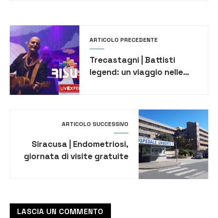
ARTICOLO PRECEDENTE
Trecastagni | Battisti
legend: un viaggio nelle
canzoni
dell’intramontabile artista
italiano
ARTICOLO SUCCESSIVO
Siracusa | Endometriosi,
giornata di visite gratuite
negli ospedali dell’Asp
LASCIA UN COMMENTO