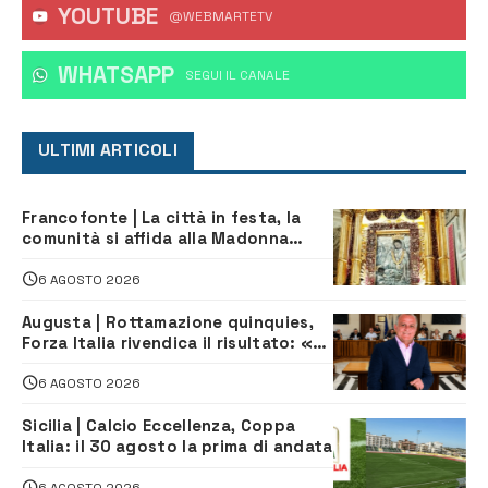
YOUTUBE
@WEBMARTETV
WHATSAPP
‎SEGUI IL CANALE
ULTIMI ARTICOLI
Francofonte | La città in festa, la
comunità si affida alla Madonna
della Neve tra fede e tradizione
6 AGOSTO 2026
Augusta | Rottamazione quinquies,
Forza Italia rivendica il risultato: «La
proposta è nostra»
6 AGOSTO 2026
Sicilia | Calcio Eccellenza, Coppa
Italia: il 30 agosto la prima di andata
6 AGOSTO 2026