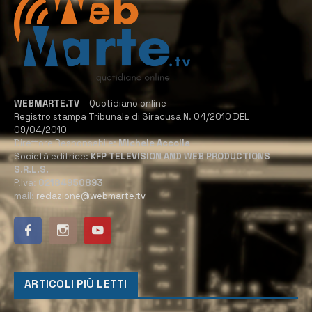
WEBMARTE.TV
– Quotidiano online
Registro stampa Tribunale di Siracusa N. 04/2010 DEL
09/04/2010
Direttore Responsabile:
Michele Accolla
Società editrice:
KFP TELEVISION AND WEB PRODUCTIONS
S.R.L.S.
P.Iva:
02184950893
mail:
redazione@webmarte.tv
ARTICOLI PIÙ LETTI