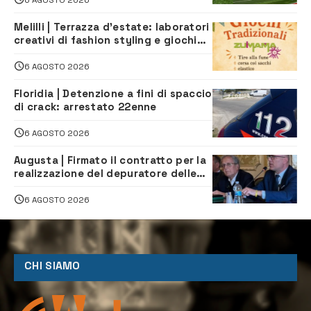
Melilli | Terrazza d’estate: laboratori
creativi di fashion styling e giochi
tradizionali di Zuimama, ecco come
iscriversi
6 AGOSTO 2026
Floridia | Detenzione a fini di spaccio
di crack: arrestato 22enne
6 AGOSTO 2026
Augusta | Firmato il contratto per la
realizzazione del depuratore delle
acque reflue
6 AGOSTO 2026
CHI SIAMO