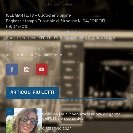
WEBMARTE.TV
– Quotidiano online
Registro stampa Tribunale di Siracusa N. 04/2010 DEL
09/04/2010
Direttore Responsabile:
Michele Accolla
Società editrice:
KFP TELEVISION AND WEB PRODUCTIONS
S.R.L.S.
P.Iva:
02184950893
mail:
redazione@webmarte.tv
ARTICOLI PIÙ LETTI
1
Siracusa | Si è insediata la nuova dirigente
dell’Ufficio scolastico
6 FEBBRAIO 2024