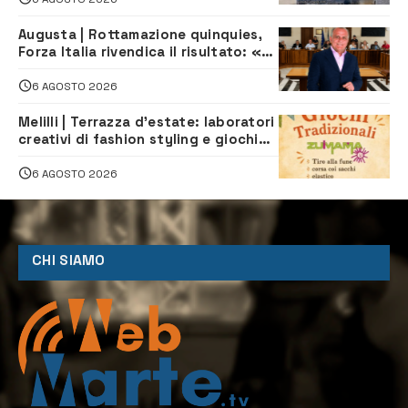
Augusta | Rottamazione quinquies,
Forza Italia rivendica il risultato: «La
proposta è nostra»
6 AGOSTO 2026
Melilli | Terrazza d’estate: laboratori
creativi di fashion styling e giochi
tradizionali di Zuimama, ecco come
iscriversi
6 AGOSTO 2026
CHI SIAMO