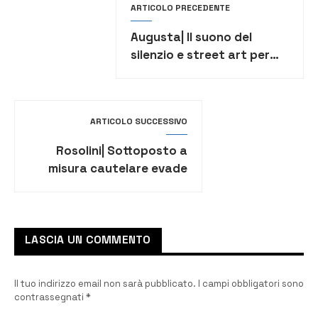
ARTICOLO PRECEDENTE
Augusta| Il suono del
silenzio e street art per
Borsellino da Destinazione
Futuro
ARTICOLO SUCCESSIVO
Rosolini| Sottoposto a
misura cautelare evade
dai domiciliari
LASCIA UN COMMENTO
Il tuo indirizzo email non sarà pubblicato.
I campi obbligatori sono
contrassegnati
*