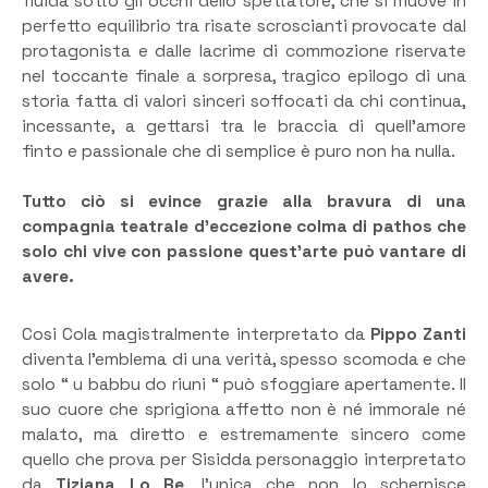
fluida sotto gli occhi dello spettatore, che si muove in
perfetto equilibrio tra risate scroscianti provocate dal
protagonista e dalle lacrime di commozione riservate
nel toccante finale a sorpresa, tragico epilogo di una
storia fatta di valori sinceri soffocati da chi continua,
incessante, a gettarsi tra le braccia di quell’amore
finto e passionale che di semplice è puro non ha nulla.
Tutto ciò si evince grazie alla bravura di una
compagnia teatrale d’eccezione colma di pathos che
solo chi vive con passione quest’arte può vantare di
avere.
Cosi Cola magistralmente interpretato da
Pippo Zanti
diventa l’emblema di una verità, spesso scomoda e che
solo “ u babbu do riuni “ può sfoggiare apertamente. Il
suo cuore che sprigiona affetto non è né immorale né
malato, ma diretto e estremamente sincero come
quello che prova per Sisidda personaggio interpretato
da
Tiziana Lo Re
, l’unica che non lo schernisce