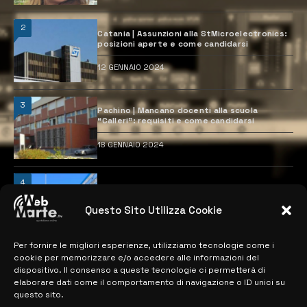
2
Catania | Assunzioni alla StMicroelectronics:
posizioni aperte e come candidarsi
12 GENNAIO 2024
3
Pachino | Mancano docenti alla scuola
“Calleri”: requisiti e come candidarsi
18 GENNAIO 2024
4
Catania | Opportunità di lavoro con St
Microelectronics: centinaia di assunzioni
previste
Questo Sito Utilizza Cookie
28 MARZO 2024
Per fornire le migliori esperienze, utilizziamo tecnologie come i
cookie per memorizzare e/o accedere alle informazioni del
dispositivo. Il consenso a queste tecnologie ci permetterà di
MAPPA DEL SITO
elaborare dati come il comportamento di navigazione o ID unici su
questo sito.