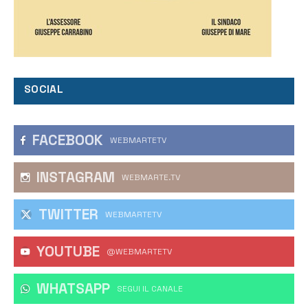
SOCIAL
FACEBOOK
WEBMARTETV
INSTAGRAM
WEBMARTE.TV
TWITTER
WEBMARTETV
YOUTUBE
@WEBMARTETV
WHATSAPP
‎SEGUI IL CANALE