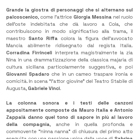
Grande la giostra di personaggi che si alternano sul
palcoscenico
, come l’attrice
Giorgia Messina
nel ruolo
dell’oste indebitata che dà lavoro a Cola, che
contribuiscono in modo significativo alla trama, il
maestro
Santo Riffa
colora la figura dell’avvocato
Mancia abilmente ridisegnato dal regista Italia.
Corradina Firrinceli
interpreta magistralmente la zia
Nina in una drammatizzazione della classica majaria di
cultura siciliana particolarmente suggestiva, e poi
Giovanni Spadaro
che in un cameo traspare ironia e
comicità. In scena “l’attor giovine” del Teatro Stabile di
Augusta,
Gabriele Vinci
.
La colonna sonora e i testi delle canzoni
appositamente composte da Mauro Italia e Antonio
Zappalà danno quel tono di sapore in più al lavoro
della compagnia
, anche in quella profonda e
commovente “ninna nanna” di chiusura del primo atto
eseguita con una passione unica dalla voce di
Sabrina