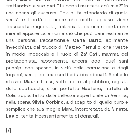
trattandolo a suo pari. “tu non si maritata ccù mia?” in
una scena gli sussurra. Cola si fa stendardo di quella
verità e bontà di cuore che molto spesso viene
trascurata e ignorata, tralasciata da una società che
mira all’apparenza e non a ciò che può dare realmente
una persona. L’eccezionale
Carla
Baffo
, abilmente
invecchiata dal trucco di
Matteo Ternullo
, che riveste
in modo impeccabile il ruolo di Za’ Gati, mamma del
protagonista, rappresenta ancora oggi quei sani
principi che spesso, in virtù della corruzione e degli
inganni, vengono trascurati ed abbandonati. Anche lo
stesso
Mauro Italia
, volto noto al pubblico, regista
dello spettacolo, è un perfetto Gaetano, fratello di
Cola, sopraffatto dalla bellezza superficiale di Vennira,
nella scena
Silvia Corbino
, a discapito di quello puro e
semplice che sua moglie Mara, interpretata da
Ninetta
Lavio
, tenta incessantemente di donargli.
[/]