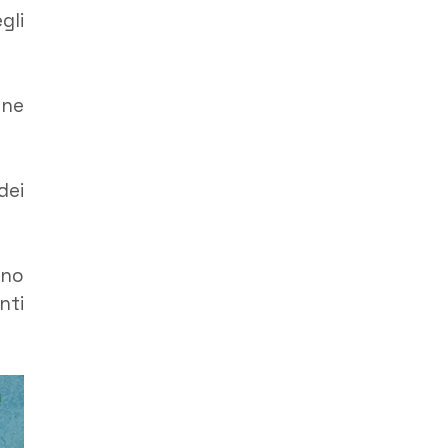
gli
one
dei
ano
nti