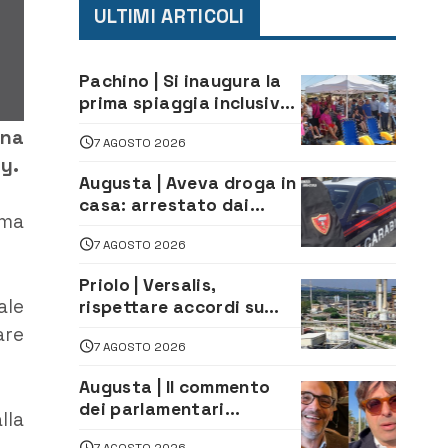
ULTIMI ARTICOLI
Pachino | Si inaugura la
prima spiaggia inclusiva
della provincia:
una
7 AGOSTO 2026
assistenza e prevenzione
y.
aperte a tutti
Augusta | Aveva droga in
casa: arrestato dai
ema
Carabinieri 31enne
7 AGOSTO 2026
Priolo | Versalis,
ale
rispettare accordi su
salvaguardia dei posti di
are
7 AGOSTO 2026
lavoro. Il sindaco scrive
alla società
Augusta | Il commento
dei parlamentari
lla
Cannata e Auteri dopo la
7 AGOSTO 2026