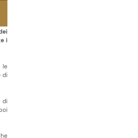
dei
e i
 le
 di
 di
poi
che