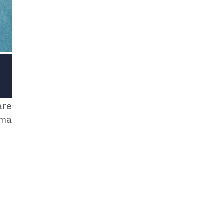
are
 ma