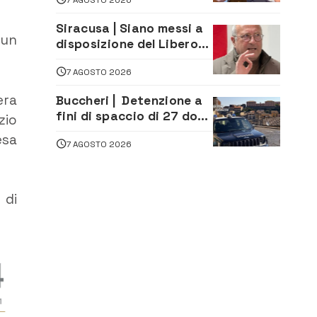
firma del contatto per il
depuratore
Siracusa | Siano messi a
 un
disposizione del Libero
Consorzio tutti gli atti
7 AGOSTO 2026
relativi alla
privatizzazione della Sac
era
Buccheri | Detenzione a
fini di spaccio di 27 dosi
zio
di droga: denunciati tre
esa
7 AGOSTO 2026
20enni
 di