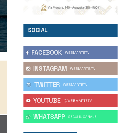
SOCIAL
FACEBOOK
WEBMARTETV
INSTAGRAM
WEBMARTE.TV
TWITTER
WEBMARTETV
YOUTUBE
@WEBMARTETV
WHATSAPP
‎SEGUI IL CANALE