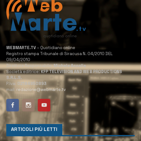
WEBMARTE.TV
– Quotidiano online
Registro stampa Tribunale di Siracusa N. 04/2010 DEL
09/04/2010
Direttore Responsabile:
Michele Accolla
Società editrice:
KFP TELEVISION AND WEB PRODUCTIONS
S.R.L.S.
P.Iva:
02184950893
mail:
redazione@webmarte.tv
ARTICOLI PIÙ LETTI