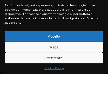
Per fornire le migliori esperienze, utilizziamo tecnologie come i
cookie per memorizzare e/o accedere alle informazioni del
MAPPA DEL SITO
dispositivo. Il consenso a queste tecnologie ci permetterà di
elaborare dati come il comportamento di navigazione o ID unici su
questo sito.
> NOTIZIE
> EDIZIONI LOCALI
Accetta
> CONTATTI
Nega
> INFO
Preferenze
Cookie Policy
© COPYRIGHT 2026:
KFP TELEVISION AND WEB PRODUCTIONS
S.R.L.S.
– P.IVA: 02184950893 – TUTTI I DIRITTI RISERVATI –
CREATO DA LUIGI PITARI