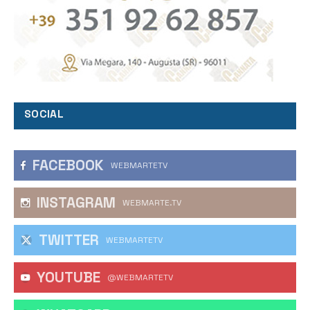
SOCIAL
FACEBOOK
WEBMARTETV
INSTAGRAM
WEBMARTE.TV
TWITTER
WEBMARTETV
YOUTUBE
@WEBMARTETV