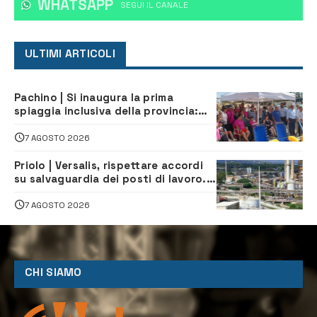
WHATSAPP
‎SEGUI IL CANALE
ULTIMI ARTICOLI
Pachino | Si inaugura la prima
spiaggia inclusiva della provincia:
assistenza e prevenzione aperte a
tutti
7 AGOSTO 2026
Priolo | Versalis, rispettare accordi
su salvaguardia dei posti di lavoro. Il
sindaco scrive alla società
7 AGOSTO 2026
CHI SIAMO