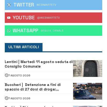
TWITTER
WEBMARTETV
YOUTUBE
@WEBMARTETV
WHATSAPP
‎SEGUI IL CANALE
ULTIMI ARTICOLI
Lentini | Martedì 11 agosto seduta di
Consiglio Comunale
7 AGOSTO 2026
Buccheri | Detenzione a fini di
spaccio di 27 dosi di droga:
denunciati tre 20enni
7 AGOSTO 2026