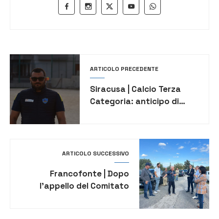
ARTICOLO PRECEDENTE
Siracusa | Calcio Terza
Categoria: anticipo di
campionato Atletico
Siracusa-Più Forte
Ragazzi
ARTICOLO SUCCESSIVO
Francofonte | Dopo
l’appello del Comitato
“Tuteli-Amo Francofonte”,
ieri sopralluogo sulla