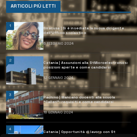
ARTICOLI PIÙ LETTI
1
Siracusa | Si è insediata la nuova dirigente
dell’Ufficio scolastico
6 FEBBRAIO 2024
2
Catania | Assunzioni alla StMicroelectronics:
posizioni aperte e come candidarsi
12 GENNAIO 2024
3
Pachino | Mancano docenti alla scuola
“Calleri”: requisiti e come candidarsi
18 GENNAIO 2024
4
Catania | Opportunità di lavoro con St
Microelectronics: centinaia di assunzioni