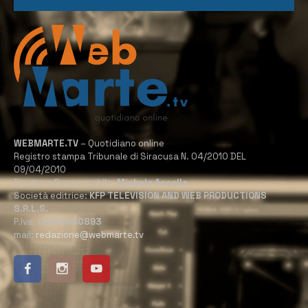
WEBMARTE.TV
– Quotidiano online
Registro stampa Tribunale di Siracusa N. 04/2010 DEL
09/04/2010
Direttore Responsabile:
Michele Accolla
Società editrice:
KFP TELEVISION AND WEB PRODUCTIONS
S.R.L.S.
P.Iva:
02184950893
mail:
redazione@webmarte.tv