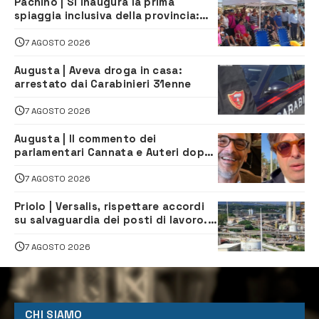
Pachino | Si inaugura la prima
spiaggia inclusiva della provincia:
assistenza e prevenzione aperte a
tutti
7 AGOSTO 2026
Augusta | Aveva droga in casa:
arrestato dai Carabinieri 31enne
7 AGOSTO 2026
Augusta | Il commento dei
parlamentari Cannata e Auteri dopo
la firma del contatto per il
depuratore
7 AGOSTO 2026
Priolo | Versalis, rispettare accordi
su salvaguardia dei posti di lavoro. Il
sindaco scrive alla società
7 AGOSTO 2026
CHI SIAMO