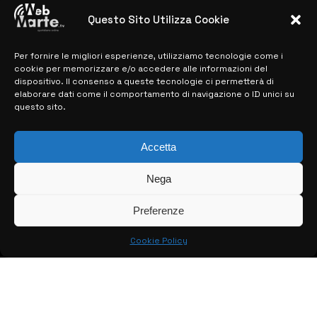
previste
Questo Sito Utilizza Cookie
28 MARZO 2024
Per fornire le migliori esperienze, utilizziamo tecnologie come i
cookie per memorizzare e/o accedere alle informazioni del
MAPPA DEL SITO
dispositivo. Il consenso a queste tecnologie ci permetterà di
elaborare dati come il comportamento di navigazione o ID unici su
questo sito.
> NOTIZIE
> EDIZIONI LOCALI
Accetta
> CONTATTI
Nega
> INFO
Preferenze
Cookie Policy