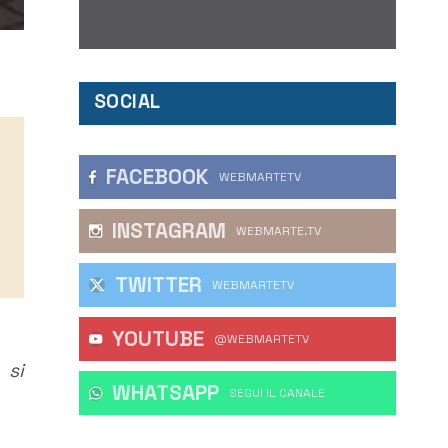
SOCIAL
FACEBOOK
WEBMARTETV
INSTAGRAM
WEBMARTE.TV
TWITTER
WEBMARTETV
YOUTUBE
@WEBMARTETV
si
WHATSAPP
‎SEGUI IL CANALE