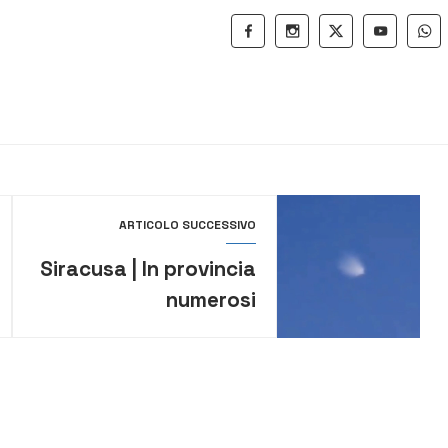
ARTICOLO SUCCESSIVO
Siracusa | In provincia
numerosi
avvistamenti di un
oggetto volante non
identificato