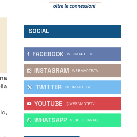
SOCIAL
FACEBOOK
WEBMARTETV
INSTAGRAM
WEBMARTE.TV
una
lla
TWITTER
WEBMARTETV
YOUTUBE
@WEBMARTETV
lo,
WHATSAPP
‎SEGUI IL CANALE