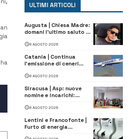
ni,
ULTIMI ARTICOLI
Augusta | Chiesa Madre:
San
domani l’ultimo saluto ad
gia
Alessandro Sicuso,
8 AGOSTO 2026
morto in un incidente
stradale
Catania | Continua
 ha
l’emissione di ceneri
dall’Etna. Sospese le
8 AGOSTO 2026
attività all’aeroporto di
Fontanarossa
Siracusa | Asp: nuove
nomine e incarichi:
Mazzola al Laboratorio
8 AGOSTO 2026
di Sanità pubblica,
Matteliano al Servizio
Lentini e Francofonte |
Legale
Furto di energia
elettrica, denunciate 4
8 AGOSTO 2026