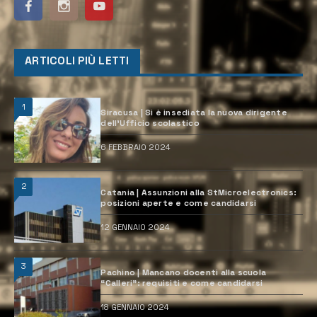
ARTICOLI PIÙ LETTI
1
Siracusa | Si è insediata la nuova dirigente
dell’Ufficio scolastico
6 FEBBRAIO 2024
2
Catania | Assunzioni alla StMicroelectronics:
posizioni aperte e come candidarsi
12 GENNAIO 2024
3
Pachino | Mancano docenti alla scuola
“Calleri”: requisiti e come candidarsi
18 GENNAIO 2024