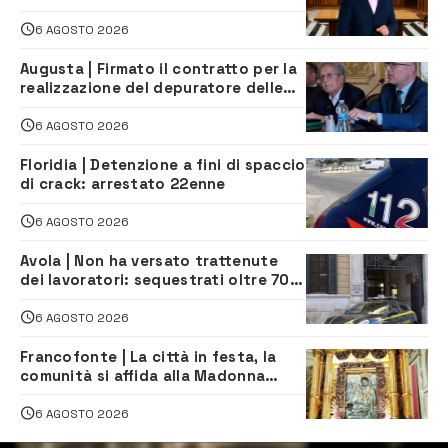
proposta è nostra»
6 AGOSTO 2026
Augusta | Firmato il contratto per la
realizzazione del depuratore delle
acque reflue
6 AGOSTO 2026
Floridia | Detenzione a fini di spaccio
di crack: arrestato 22enne
6 AGOSTO 2026
Avola | Non ha versato trattenute
dei lavoratori: sequestrati oltre 700
mila euro a imprenditore della
climatizzazione
6 AGOSTO 2026
Francofonte | La città in festa, la
comunità si affida alla Madonna
della Neve tra fede e tradizione
6 AGOSTO 2026