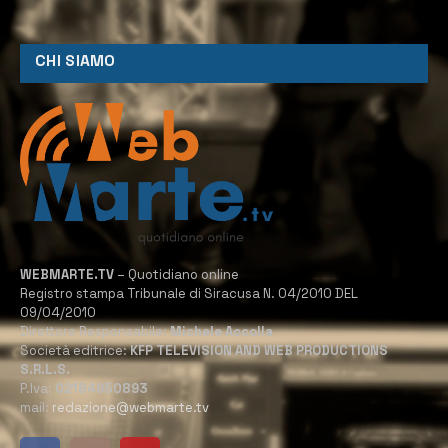
CHI SIAMO
WEBMARTE.TV
– Quotidiano online
Registro stampa Tribunale di Siracusa N. 04/2010 DEL
09/04/2010
Direttore Responsabile:
Michele Accolla
Società editrice:
KFP TELEVISION AND WEB PRODUCTIONS
S.R.L.S.
P.Iva:
02184950893
mail:
redazione@webmarte.tv