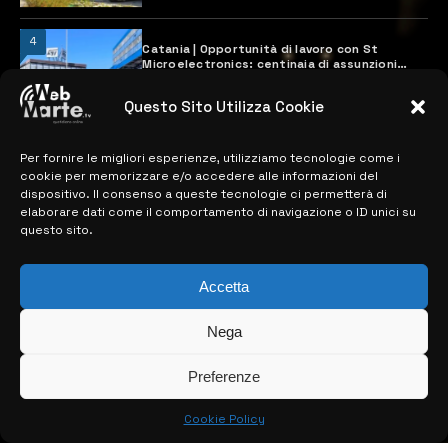
4
Catania | Opportunità di lavoro con St
Microelectronics: centinaia di assunzioni
previste
28 MARZO 2024
Questo Sito Utilizza Cookie
Per fornire le migliori esperienze, utilizziamo tecnologie come i
MAPPA DEL SITO
cookie per memorizzare e/o accedere alle informazioni del
dispositivo. Il consenso a queste tecnologie ci permetterà di
elaborare dati come il comportamento di navigazione o ID unici su
> NOTIZIE
questo sito.
> EDIZIONI LOCALI
Accetta
> CONTATTI
Nega
> INFO
Preferenze
Cookie Policy