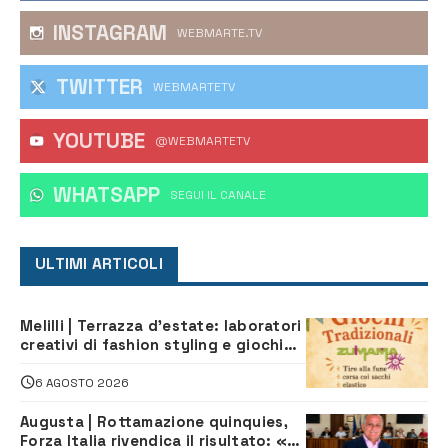
INSTAGRAM
WEBMARTE.TV
TWITTER
WEBMARTETV
YOUTUBE
@WEBMARTETV
WHATSAPP
‎SEGUI IL CANALE
ULTIMI ARTICOLI
Melilli | Terrazza d’estate: laboratori
creativi di fashion styling e giochi
tradizionali di Zuimama, ecco come
iscriversi
6 AGOSTO 2026
Augusta | Rottamazione quinquies,
Forza Italia rivendica il risultato: «La