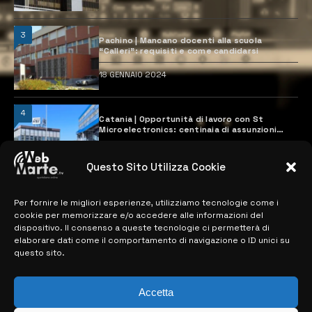
3
Pachino | Mancano docenti alla scuola
“Calleri”: requisiti e come candidarsi
18 GENNAIO 2024
4
Catania | Opportunità di lavoro con St
Microelectronics: centinaia di assunzioni
previste
28 MARZO 2024
Questo Sito Utilizza Cookie
Per fornire le migliori esperienze, utilizziamo tecnologie come i
MAPPA DEL SITO
cookie per memorizzare e/o accedere alle informazioni del
dispositivo. Il consenso a queste tecnologie ci permetterà di
elaborare dati come il comportamento di navigazione o ID unici su
> NOTIZIE
questo sito.
> EDIZIONI LOCALI
Accetta
> CONTATTI