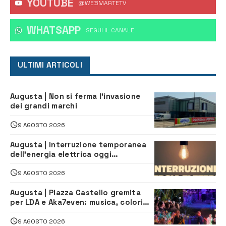
YOUTUBE
@WEBMARTETV
WHATSAPP
‎SEGUI IL CANALE
ULTIMI ARTICOLI
Augusta | Non si ferma l’invasione
dei grandi marchi
9 AGOSTO 2026
Augusta | Interruzione temporanea
dell’energia elettrica oggi
pomeriggio alla Borgata per dei
lavori
9 AGOSTO 2026
Augusta | Piazza Castello gremita
per LDA e Aka7even: musica, colori
ed emozioni per “Augusta d’Estate”
9 AGOSTO 2026