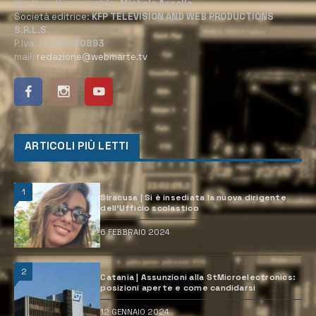
Direttore Responsabile:
Michele Accolla
Società editrice:
KFP TELEVISION AND WEB PRODUCTIONS
S.R.L.S.
P.Iva:
02184950893
mail:
redazione@webmarte.tv
ARTICOLI PIÙ LETTI
1
Siracusa | Si è insediata la nuova dirigente
dell’Ufficio scolastico
6 FEBBRAIO 2024
2
Catania | Assunzioni alla StMicroelectronics:
posizioni aperte e come candidarsi
12 GENNAIO 2024