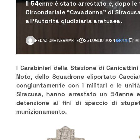
Il 54enne è stato arrestato e, dopo le 
Circondariale “Cavadonna” di Siracusa
all’Autorità giudiziaria aretusea.
REDAZIONE WEBMARTE
25 LUGLIO 2024
788
1 M
I Carabinieri della Stazione di Canicattin
Noto, dello Squadrone eliportato Cacciator
congiuntamente con i militari e le unità
Siracusa, hanno arrestato un 54enne e
detenzione ai fini di spaccio di stupe
munizionamento.