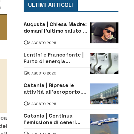
ULTIMI ARTICOLI
Augusta | Chiesa Madre:
domani l’ultimo saluto ad
Alessandro Sicuso,
8 AGOSTO 2026
morto in un incidente
stradale
Lentini e Francofonte |
Furto di energia
elettrica, denunciate 4
8 AGOSTO 2026
persone
Catania | Riprese le
attività all’aeroporto.
Ripristinati tutti i voli in
8 AGOSTO 2026
arrivo e in partenza
Catania | Continua
cca
l’emissione di ceneri
del
dall’Etna. Sospese le
8 AGOSTO 2026