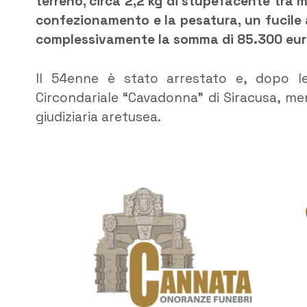
terreno, circa 2,2 kg di stupefacente tra m
confezionamento e la pesatura, un fucile
complessivamente la somma di 85.300 euro
Il 54enne è stato arrestato e, dopo le
Circondariale “Cavadonna” di Siracusa, men
giudiziaria aretusea.