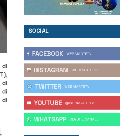
SOCIAL
FACEBOOK
WEBMARTETV
 di
INSTAGRAM
WEBMARTE.TV
T),
 di
TWITTER
WEBMARTETV
 di
 di
YOUTUBE
@WEBMARTETV
WHATSAPP
‎SEGUI IL CANALE