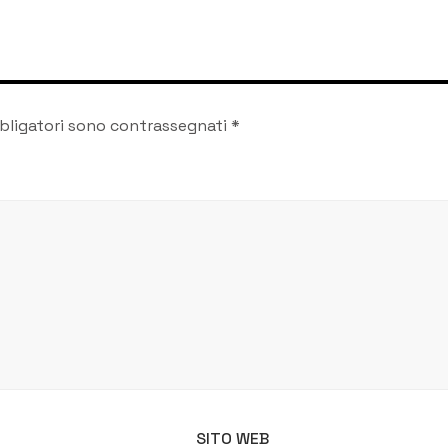
celebrazioni in onore
della Patrona
bligatori sono contrassegnati
*
SITO WEB