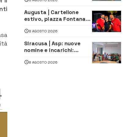
 il
attività all’aeroporto di
Fontanarossa
nti
Augusta | Cartellone
estivo, piazza Fontana
gremita per la serata
8 AGOSTO 2026
caraibica con Andrea
asa
Mojito
ità
Siracusa | Asp: nuove
nomine e incarichi:
Mazzola al Laboratorio
8 AGOSTO 2026
di Sanità pubblica,
Matteliano al Servizio
Legale