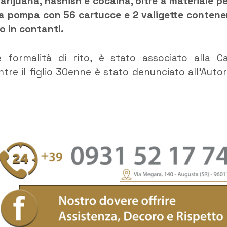
arijuana, hashish e cocaina, oltre a materiale per
 a pompa con 56 cartucce e 2 valigette contene
 in contanti.
 formalità di rito, è stato associato alla C
tre il figlio 30enne è stato denunciato all’Autor