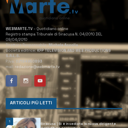
WEBMARTE.TV
– Quotidiano online
Registro stampa Tribunale di Siracusa N. 04/2010 DEL
09/04/2010
Direttore Responsabile:
Michele Accolla
Società editrice:
KFP TELEVISION AND WEB PRODUCTIONS
S.R.L.S.
P.Iva:
02184950893
mail:
redazione@webmarte.tv
ARTICOLI PIÙ LETTI
1
Siracusa | Si è insediata la nuova dirigente
dell’Ufficio scolastico