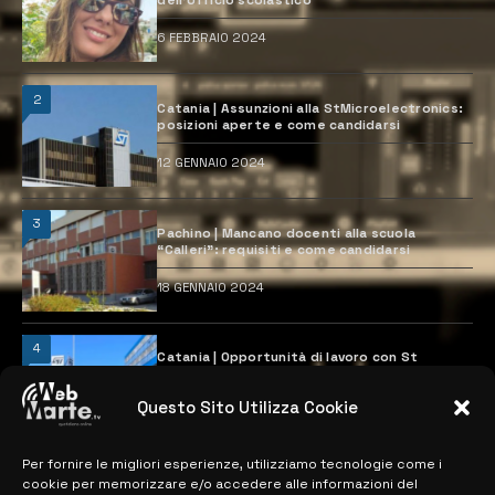
6 FEBBRAIO 2024
2
Catania | Assunzioni alla StMicroelectronics:
posizioni aperte e come candidarsi
12 GENNAIO 2024
3
Pachino | Mancano docenti alla scuola
“Calleri”: requisiti e come candidarsi
18 GENNAIO 2024
4
Catania | Opportunità di lavoro con St
Microelectronics: centinaia di assunzioni
previste
Questo Sito Utilizza Cookie
28 MARZO 2024
Per fornire le migliori esperienze, utilizziamo tecnologie come i
cookie per memorizzare e/o accedere alle informazioni del