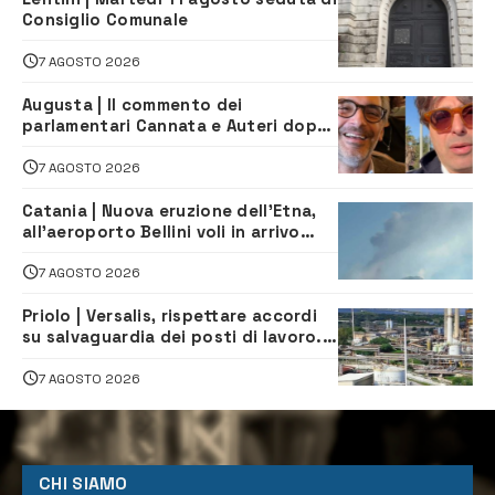
Consiglio Comunale
7 AGOSTO 2026
Augusta | Il commento dei
parlamentari Cannata e Auteri dopo
la firma del contatto per il
depuratore
7 AGOSTO 2026
Catania | Nuova eruzione dell’Etna,
all’aeroporto Bellini voli in arrivo
dirottati
7 AGOSTO 2026
Priolo | Versalis, rispettare accordi
su salvaguardia dei posti di lavoro. Il
sindaco scrive alla società
7 AGOSTO 2026
CHI SIAMO