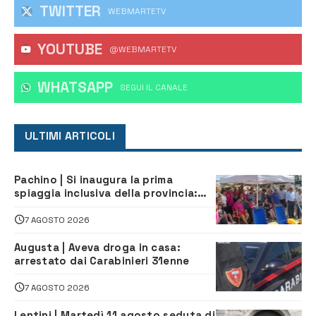
TWITTER
WEBMARTETV
YOUTUBE
@WEBMARTETV
WHATSAPP
‎SEGUI IL CANALE
ULTIMI ARTICOLI
Pachino | Si inaugura la prima
spiaggia inclusiva della provincia:
assistenza e prevenzione aperte a
tutti
7 AGOSTO 2026
Augusta | Aveva droga in casa:
arrestato dai Carabinieri 31enne
7 AGOSTO 2026
Lentini | Martedì 11 agosto seduta di