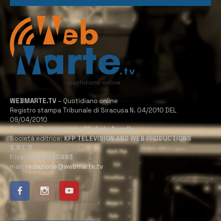
WEBMARTE.TV
– Quotidiano online
Registro stampa Tribunale di Siracusa N. 04/2010 DEL
09/04/2010
Direttore Responsabile:
Michele Accolla
Società editrice:
KFP TELEVISION AND WEB PRODUCTIONS
S.R.L.S.
P.Iva:
02184950893
mail:
redazione@webmarte.tv