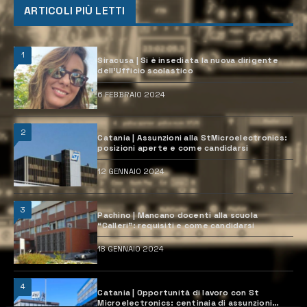
ARTICOLI PIÙ LETTI
1
Siracusa | Si è insediata la nuova dirigente
dell’Ufficio scolastico
6 FEBBRAIO 2024
2
Catania | Assunzioni alla StMicroelectronics:
posizioni aperte e come candidarsi
12 GENNAIO 2024
3
Pachino | Mancano docenti alla scuola
“Calleri”: requisiti e come candidarsi
18 GENNAIO 2024
4
Catania | Opportunità di lavoro con St
Microelectronics: centinaia di assunzioni