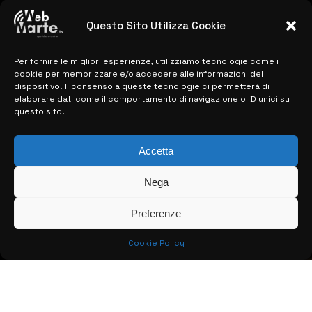
previste
28 MARZO 2024
Questo Sito Utilizza Cookie
Per fornire le migliori esperienze, utilizziamo tecnologie come i
MAPPA DEL SITO
cookie per memorizzare e/o accedere alle informazioni del
dispositivo. Il consenso a queste tecnologie ci permetterà di
elaborare dati come il comportamento di navigazione o ID unici su
> NOTIZIE
questo sito.
> EDIZIONI LOCALI
Accetta
> CONTATTI
Nega
> INFO
Preferenze
Cookie Policy