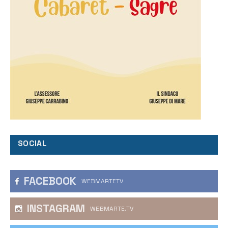
SOCIAL
FACEBOOK
WEBMARTETV
INSTAGRAM
WEBMARTE.TV