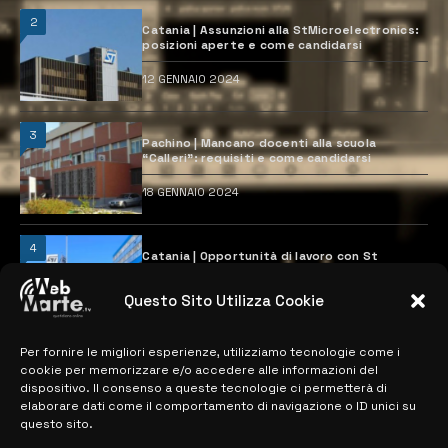
2
Catania | Assunzioni alla StMicroelectronics:
posizioni aperte e come candidarsi
12 GENNAIO 2024
3
Pachino | Mancano docenti alla scuola
“Calleri”: requisiti e come candidarsi
18 GENNAIO 2024
4
Catania | Opportunità di lavoro con St
Microelectronics: centinaia di assunzioni
previste
Questo Sito Utilizza Cookie
28 MARZO 2024
Per fornire le migliori esperienze, utilizziamo tecnologie come i
cookie per memorizzare e/o accedere alle informazioni del
MAPPA DEL SITO
dispositivo. Il consenso a queste tecnologie ci permetterà di
elaborare dati come il comportamento di navigazione o ID unici su
questo sito.
> NOTIZIE