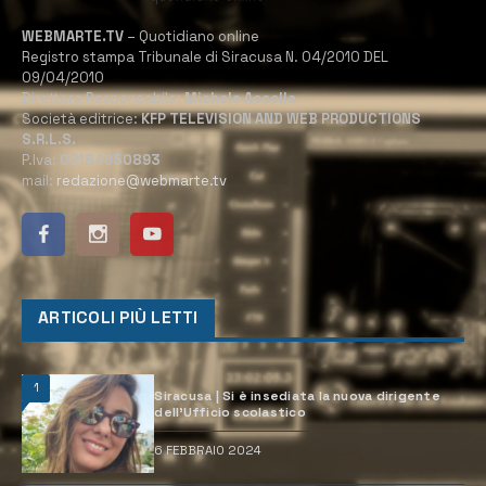
WEBMARTE.TV
– Quotidiano online
Registro stampa Tribunale di Siracusa N. 04/2010 DEL
09/04/2010
Direttore Responsabile:
Michele Accolla
Società editrice:
KFP TELEVISION AND WEB PRODUCTIONS
S.R.L.S.
P.Iva:
02184950893
mail:
redazione@webmarte.tv
ARTICOLI PIÙ LETTI
1
Siracusa | Si è insediata la nuova dirigente
dell’Ufficio scolastico
6 FEBBRAIO 2024