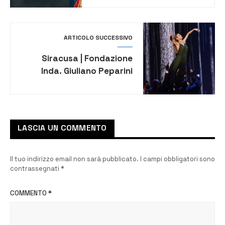
l’inaugurazione
ARTICOLO SUCCESSIVO
Siracusa | Fondazione
Inda. Giuliano Peparini
presenta Horai. Le quattro
stagioni con Eleonora
Abbagnato e Giuseppe
Sartori
LASCIA UN COMMENTO
Il tuo indirizzo email non sarà pubblicato.
I campi obbligatori sono
contrassegnati
*
COMMENTO
*