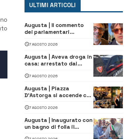
ULTIMI ARTICOLI
uno
Augusta | Il commento
uto
dei parlamentari
Cannata e Auteri dopo la
7 AGOSTO 2026
firma del contatto per il
depuratore
Augusta | Aveva droga in
casa: arrestato dai
Carabinieri 31enne
7 AGOSTO 2026
Augusta | Piazza
D’Astorga si accende con
il primo Torneo di
7 AGOSTO 2026
Burraco “Sotto le Stelle”
Augusta | Inaugurato con
un bagno di folla il
McDonald’s di via Aldo
7 AGOSTO 2026