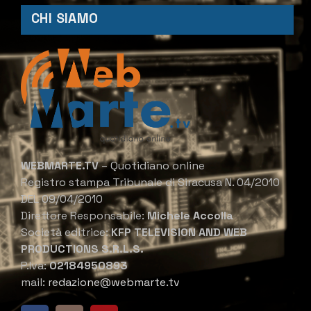
CHI SIAMO
WEBMARTE.TV
– Quotidiano online
Registro stampa Tribunale di Siracusa N. 04/2010
DEL 09/04/2010
Direttore Responsabile:
Michele Accolla
Società editrice:
KFP TELEVISION AND WEB
PRODUCTIONS S.R.L.S.
P.Iva:
02184950893
mail:
redazione@webmarte.tv