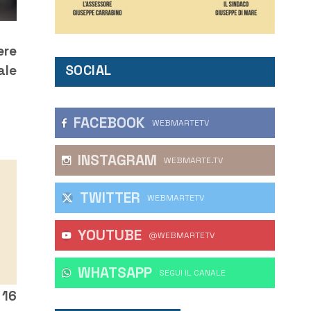
ere
SOCIAL
ale
FACEBOOK
WEBMARTETV
INSTAGRAM
WEBMARTE.TV
TWITTER
WEBMARTETV
YOUTUBE
@WEBMARTETV
WHATSAPP
‎SEGUI IL CANALE
 16