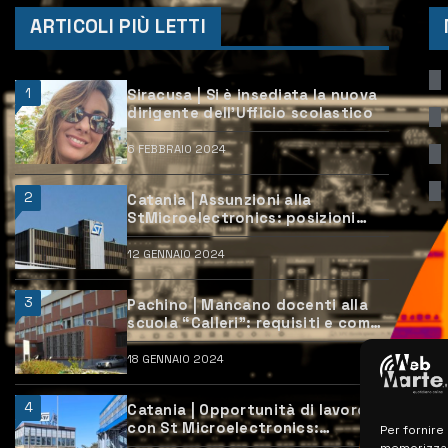
ARTICOLI PIÙ LETTI
1
Siracusa | Si è insediata la nuova
dirigente dell’Ufficio scolastico
6 FEBBRAIO 2024
2
Catania | Assunzioni alla
StMicroelectronics: posizioni
aperte e come candidarsi
12 GENNAIO 2024
3
Pachino | Mancano docenti alla
scuola “Calleri”: requisiti e come
candidarsi
18 GENNAIO 2024
4
Catania | Opportunità di lavoro
con St Microelectronics:
Per fornire
centinaia di assunzioni previste