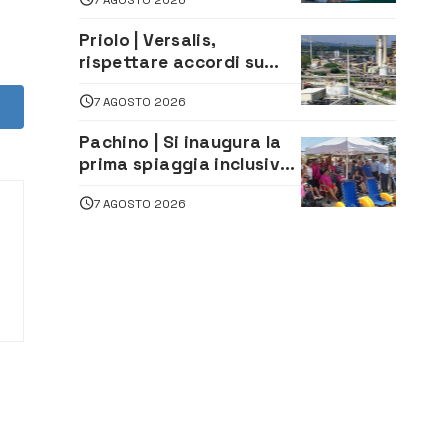
Moro
Priolo | Versalis,
rispettare accordi su
salvaguardia dei posti di
7 AGOSTO 2026
lavoro. Il sindaco scrive
alla società
Pachino | Si inaugura la
prima spiaggia inclusiva
della provincia:
7 AGOSTO 2026
assistenza e prevenzione
aperte a tutti