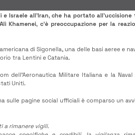
i e Israele all’Iran, che ha portato all’uccisione 
h Ali Khamenei, c’è preoccupazione per la reazi
re americana di Sigonella, una delle basi aeree e nav
orio tra Lentini e Catania.
om dell’Aeronautica Militare Italiana e la Naval 
ati Uniti.
 ma sulle pagine social ufficiali è comparso un avv
i a rimanere vigili.
ce specifiche e credibili, la vigilanza rim