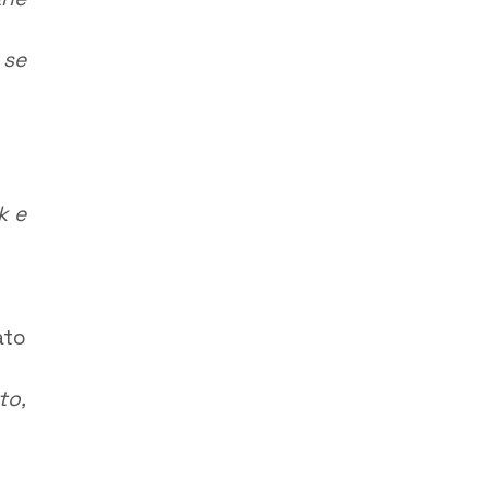
 se
k e
ato
to,