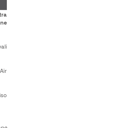
tra
one
ali
Air
iso
ane