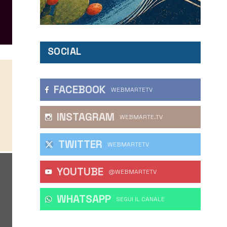
SOCIAL
FACEBOOK
WEBMARTETV
INSTAGRAM
WEBMARTE.TV
TWITTER
WEBMARTETV
YOUTUBE
@WEBMARTETV
WHATSAPP
‎SEGUI IL CANALE